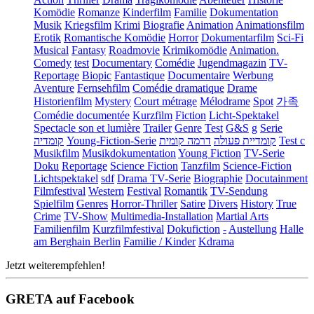
Komödie
Romanze
Kinderfilm
Familie
Dokumentation
Musik
Kriegsfilm
Krimi
Biografie
Animation
Animationsfilm
Erotik
Romantische Komödie
Horror
Dokumentarfilm
Sci-Fi
Musical
Fantasy
Roadmovie
Krimikomödie
Animation.
Comedy
test
Documentary
Comédie
Jugendmagazin
TV-
Reportage
Biopic
Fantastique
Documentaire
Werbung
Aventure
Fernsehfilm
Comédie dramatique
Drame
Historienfilm
Mystery
Court métrage
Mélodrame
Spot
가족
Comédie documentée
Kurzfilm
Fiction
Licht-Spektakel
Spectacle son et lumière
Trailer
Genre
Test
G&S
g
Serie
קומדיה
Young-Fiction-Serie
דרמה קומית
קומדיית פעולה
Test c
Musikfilm
Musikdokumentation
Young Fiction
TV-Serie
Doku
Reportage
Science Fiction
Tanzfilm
Science-Fiction
Lichtspektakel
sdf
Drama TV-Serie
Biographie
Docutainment
Filmfestival
Western
Festival
Romantik
TV-Sendung
Spielfilm
Genres
Horror-Thriller
Satire
Divers
History
True
Crime
TV-Show
Multimedia-Installation
Martial Arts
Familienfilm
Kurzfilmfestival
Dokufiction
-
Austellung
Halle
am Berghain Berlin
Familie / Kinder
Kdrama
Jetzt weiterempfehlen!
GRETA auf Facebook