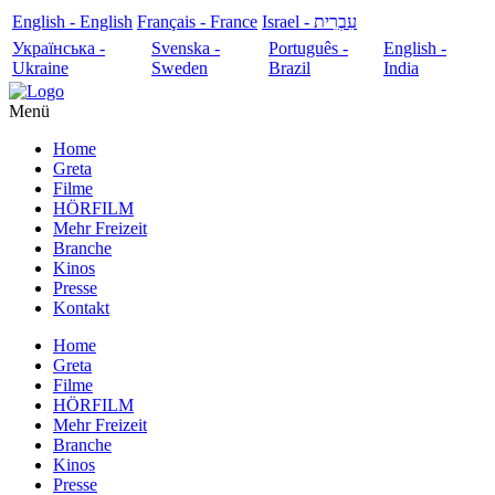
English - English
Français - France
עִבְרִית - Israel
Українська -
Svenska -
Português -
English -
Ukraine
Sweden
Brazil
India
Menü
Home
Greta
Filme
HÖRFILM
Mehr Freizeit
Branche
Kinos
Presse
Kontakt
Home
Greta
Filme
HÖRFILM
Mehr Freizeit
Branche
Kinos
Presse