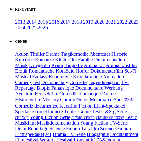
KINOSTART
2013
2014
2015
2016
2017
2018
2019
2020
2021
2022
2023
2024
2025
2026
GENRE
Action
Thriller
Drama
Tragikomödie
Abenteuer
Historie
Komödie
Romanze
Kinderfilm
Familie
Dokumentation
Musik
Kriegsfilm
Krimi
Biografie
Animation
Animationsfilm
Erotik
Romantische Komödie
Horror
Dokumentarfilm
Sci-Fi
Musical
Fantasy
Roadmovie
Krimikomödie
Animation.
Comedy
test
Documentary
Comédie
Jugendmagazin
TV-
Reportage
Biopic
Fantastique
Documentaire
Werbung
Aventure
Fernsehfilm
Comédie dramatique
Drame
Historienfilm
Mystery
Court métrage
Mélodrame
Spot
가족
Comédie documentée
Kurzfilm
Fiction
Licht-Spektakel
Spectacle son et lumière
Trailer
Genre
Test
G&S
g
Serie
קומדיה
Young-Fiction-Serie
דרמה קומית
קומדיית פעולה
Test c
Musikfilm
Musikdokumentation
Young Fiction
TV-Serie
Doku
Reportage
Science Fiction
Tanzfilm
Science-Fiction
Lichtspektakel
sdf
Drama TV-Serie
Biographie
Docutainment
Filmfestival
Western
Festival
Romantik
TV-Sendung