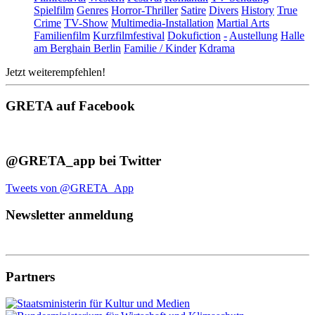
Spielfilm
Genres
Horror-Thriller
Satire
Divers
History
True
Crime
TV-Show
Multimedia-Installation
Martial Arts
Familienfilm
Kurzfilmfestival
Dokufiction
-
Austellung
Halle
am Berghain Berlin
Familie / Kinder
Kdrama
Jetzt weiterempfehlen!
GRETA auf Facebook
@GRETA_app bei Twitter
Tweets von @GRETA_App
Newsletter anmeldung
Partners