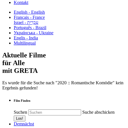
Kontakt
English - English
Français - France
עִבְרִית - Israel
Português - Brazil
Українська - Ukraine
Englis - India
Multilingual
Aktuelle Filme
für Alle
mit GRETA
Es wurde für die Suche nach "2020 :: Romantische Komödie" kein
Ergebnis gefunden!
Film Finden
Suchen
Suche abschicken
Demnächst