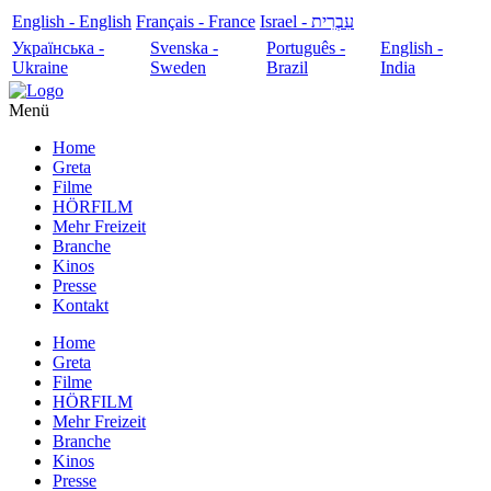
English - English
Français - France
עִבְרִית - Israel
Українська -
Svenska -
Português -
English -
Ukraine
Sweden
Brazil
India
Menü
Home
Greta
Filme
HÖRFILM
Mehr Freizeit
Branche
Kinos
Presse
Kontakt
Home
Greta
Filme
HÖRFILM
Mehr Freizeit
Branche
Kinos
Presse