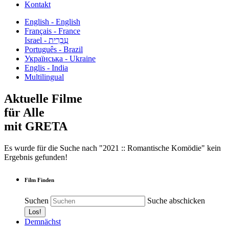
Kontakt
English - English
Français - France
עִבְרִית - Israel
Português - Brazil
Українська - Ukraine
Englis - India
Multilingual
Aktuelle Filme
für Alle
mit GRETA
Es wurde für die Suche nach "2021 :: Romantische Komödie" kein
Ergebnis gefunden!
Film Finden
Suchen
Suche abschicken
Demnächst