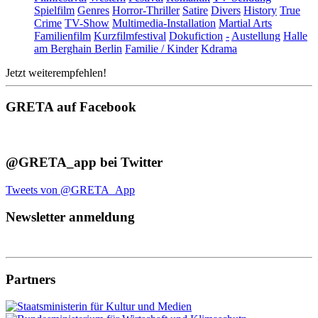
Spielfilm
Genres
Horror-Thriller
Satire
Divers
History
True
Crime
TV-Show
Multimedia-Installation
Martial Arts
Familienfilm
Kurzfilmfestival
Dokufiction
-
Austellung
Halle
am Berghain Berlin
Familie / Kinder
Kdrama
Jetzt weiterempfehlen!
GRETA auf Facebook
@GRETA_app bei Twitter
Tweets von @GRETA_App
Newsletter anmeldung
Partners