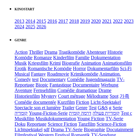
KINOSTART
2013
2014
2015
2016
2017
2018
2019
2020
2021
2022
2023
2024
2025
2026
GENRE
Action
Thriller
Drama
Tragikomödie
Abenteuer
Historie
Komödie
Romanze
Kinderfilm
Familie
Dokumentation
Musik
Kriegsfilm
Krimi
Biografie
Animation
Animationsfilm
Erotik
Romantische Komödie
Horror
Dokumentarfilm
Sci-Fi
Musical
Fantasy
Roadmovie
Krimikomödie
Animation.
Comedy
test
Documentary
Comédie
Jugendmagazin
TV-
Reportage
Biopic
Fantastique
Documentaire
Werbung
Aventure
Fernsehfilm
Comédie dramatique
Drame
Historienfilm
Mystery
Court métrage
Mélodrame
Spot
가족
Comédie documentée
Kurzfilm
Fiction
Licht-Spektakel
Spectacle son et lumière
Trailer
Genre
Test
G&S
g
Serie
קומדיה
Young-Fiction-Serie
דרמה קומית
קומדיית פעולה
Test c
Musikfilm
Musikdokumentation
Young Fiction
TV-Serie
Doku
Reportage
Science Fiction
Tanzfilm
Science-Fiction
Lichtspektakel
sdf
Drama TV-Serie
Biographie
Docutainment
Filmfestival
Western
Festival
Romantik
TV-Sendung