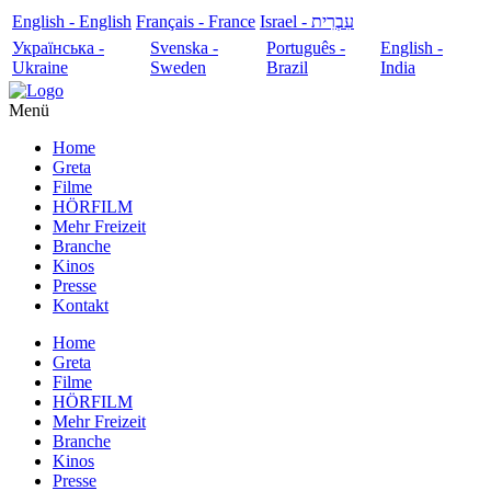
English - English
Français - France
עִבְרִית - Israel
Українська -
Svenska -
Português -
English -
Ukraine
Sweden
Brazil
India
Menü
Home
Greta
Filme
HÖRFILM
Mehr Freizeit
Branche
Kinos
Presse
Kontakt
Home
Greta
Filme
HÖRFILM
Mehr Freizeit
Branche
Kinos
Presse