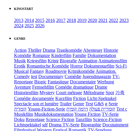
KINOSTART
2013
2014
2015
2016
2017
2018
2019
2020
2021
2022
2023
2024
2025
2026
GENRE
Action
Thriller
Drama
Tragikomödie
Abenteuer
Historie
Komödie
Romanze
Kinderfilm
Familie
Dokumentation
Musik
Kriegsfilm
Krimi
Biografie
Animation
Animationsfilm
Erotik
Romantische Komödie
Horror
Dokumentarfilm
Sci-Fi
Musical
Fantasy
Roadmovie
Krimikomödie
Animation.
Comedy
test
Documentary
Comédie
Jugendmagazin
TV-
Reportage
Biopic
Fantastique
Documentaire
Werbung
Aventure
Fernsehfilm
Comédie dramatique
Drame
Historienfilm
Mystery
Court métrage
Mélodrame
Spot
가족
Comédie documentée
Kurzfilm
Fiction
Licht-Spektakel
Spectacle son et lumière
Trailer
Genre
Test
G&S
g
Serie
קומדיה
Young-Fiction-Serie
דרמה קומית
קומדיית פעולה
Test c
Musikfilm
Musikdokumentation
Young Fiction
TV-Serie
Doku
Reportage
Science Fiction
Tanzfilm
Science-Fiction
Lichtspektakel
sdf
Drama TV-Serie
Biographie
Docutainment
Filmfestival
Western
Festival
Romantik
TV-Sendung