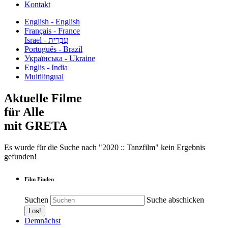
Kontakt
English - English
Français - France
עִבְרִית - Israel
Português - Brazil
Українська - Ukraine
Englis - India
Multilingual
Aktuelle Filme
für Alle
mit GRETA
Es wurde für die Suche nach "2020 :: Tanzfilm" kein Ergebnis
gefunden!
Film Finden
Suchen
Suche abschicken
Demnächst