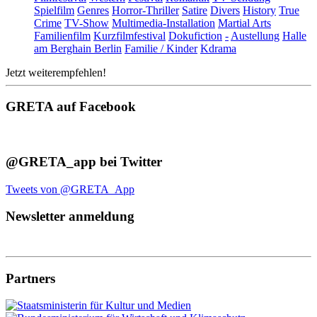
Spielfilm
Genres
Horror-Thriller
Satire
Divers
History
True
Crime
TV-Show
Multimedia-Installation
Martial Arts
Familienfilm
Kurzfilmfestival
Dokufiction
-
Austellung
Halle
am Berghain Berlin
Familie / Kinder
Kdrama
Jetzt weiterempfehlen!
GRETA auf Facebook
@GRETA_app bei Twitter
Tweets von @GRETA_App
Newsletter anmeldung
Partners