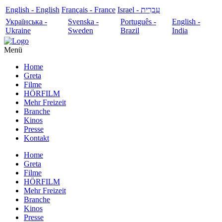
English - English
Français - France
עִבְרִית - Israel
Українська -
Svenska -
Português -
English -
Ukraine
Sweden
Brazil
India
Menü
Home
Greta
Filme
HÖRFILM
Mehr Freizeit
Branche
Kinos
Presse
Kontakt
Home
Greta
Filme
HÖRFILM
Mehr Freizeit
Branche
Kinos
Presse