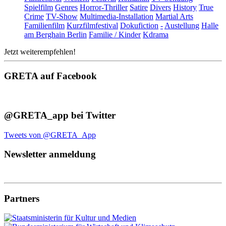
Spielfilm
Genres
Horror-Thriller
Satire
Divers
History
True
Crime
TV-Show
Multimedia-Installation
Martial Arts
Familienfilm
Kurzfilmfestival
Dokufiction
-
Austellung
Halle
am Berghain Berlin
Familie / Kinder
Kdrama
Jetzt weiterempfehlen!
GRETA auf Facebook
@GRETA_app bei Twitter
Tweets von @GRETA_App
Newsletter anmeldung
Partners