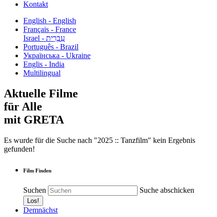
Kontakt
English - English
Français - France
עִבְרִית - Israel
Português - Brazil
Українська - Ukraine
Englis - India
Multilingual
Aktuelle Filme
für Alle
mit GRETA
Es wurde für die Suche nach "2025 :: Tanzfilm" kein Ergebnis
gefunden!
Film Finden
Suchen
Suche abschicken
Demnächst