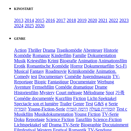
KINOSTART
2013
2014
2015
2016
2017
2018
2019
2020
2021
2022
2023
2024
2025
2026
GENRE
Action
Thriller
Drama
Tragikomödie
Abenteuer
Historie
Komödie
Romanze
Kinderfilm
Familie
Dokumentation
Musik
Kriegsfilm
Krimi
Biografie
Animation
Animationsfilm
Erotik
Romantische Komödie
Horror
Dokumentarfilm
Sci-Fi
Musical
Fantasy
Roadmovie
Krimikomödie
Animation.
Comedy
test
Documentary
Comédie
Jugendmagazin
TV-
Reportage
Biopic
Fantastique
Documentaire
Werbung
Aventure
Fernsehfilm
Comédie dramatique
Drame
Historienfilm
Mystery
Court métrage
Mélodrame
Spot
가족
Comédie documentée
Kurzfilm
Fiction
Licht-Spektakel
Spectacle son et lumière
Trailer
Genre
Test
G&S
g
Serie
קומדיה
Young-Fiction-Serie
דרמה קומית
קומדיית פעולה
Test c
Musikfilm
Musikdokumentation
Young Fiction
TV-Serie
Doku
Reportage
Science Fiction
Tanzfilm
Science-Fiction
Lichtspektakel
sdf
Drama TV-Serie
Biographie
Docutainment
Filmfestival
Western
Festival
Romantik
TV-Sendung