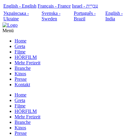
English - English
Français - France
עִבְרִית - Israel
Українська -
Svenska -
Português -
English -
Ukraine
Sweden
Brazil
India
Menü
Home
Greta
Filme
HÖRFILM
Mehr Freizeit
Branche
Kinos
Presse
Kontakt
Home
Greta
Filme
HÖRFILM
Mehr Freizeit
Branche
Kinos
Presse