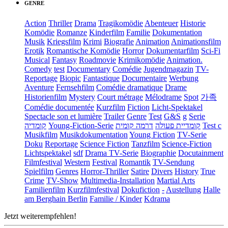
GENRE
Action
Thriller
Drama
Tragikomödie
Abenteuer
Historie
Komödie
Romanze
Kinderfilm
Familie
Dokumentation
Musik
Kriegsfilm
Krimi
Biografie
Animation
Animationsfilm
Erotik
Romantische Komödie
Horror
Dokumentarfilm
Sci-Fi
Musical
Fantasy
Roadmovie
Krimikomödie
Animation.
Comedy
test
Documentary
Comédie
Jugendmagazin
TV-
Reportage
Biopic
Fantastique
Documentaire
Werbung
Aventure
Fernsehfilm
Comédie dramatique
Drame
Historienfilm
Mystery
Court métrage
Mélodrame
Spot
가족
Comédie documentée
Kurzfilm
Fiction
Licht-Spektakel
Spectacle son et lumière
Trailer
Genre
Test
G&S
g
Serie
קומדיה
Young-Fiction-Serie
דרמה קומית
קומדיית פעולה
Test c
Musikfilm
Musikdokumentation
Young Fiction
TV-Serie
Doku
Reportage
Science Fiction
Tanzfilm
Science-Fiction
Lichtspektakel
sdf
Drama TV-Serie
Biographie
Docutainment
Filmfestival
Western
Festival
Romantik
TV-Sendung
Spielfilm
Genres
Horror-Thriller
Satire
Divers
History
True
Crime
TV-Show
Multimedia-Installation
Martial Arts
Familienfilm
Kurzfilmfestival
Dokufiction
-
Austellung
Halle
am Berghain Berlin
Familie / Kinder
Kdrama
Jetzt weiterempfehlen!