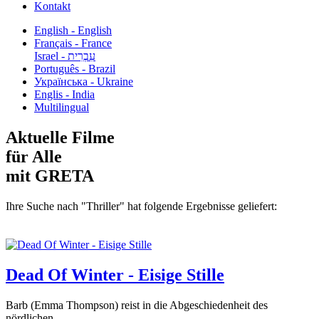
Kontakt
English - English
Français - France
עִבְרִית - Israel
Português - Brazil
Українська - Ukraine
Englis - India
Multilingual
Aktuelle Filme
für Alle
mit GRETA
Ihre Suche nach "Thriller" hat folgende Ergebnisse geliefert:
Dead Of Winter - Eisige Stille
Barb (Emma Thompson) reist in die Abgeschiedenheit des
nördlichen...