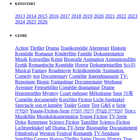
KINOSTART
2013
2014
2015
2016
2017
2018
2019
2020
2021
2022
2023
2024
2025
2026
GENRE
Action
Thriller
Drama
Tragikomödie
Abenteuer
Historie
Komödie
Romanze
Kinderfilm
Familie
Dokumentation
Musik
Kriegsfilm
Krimi
Biografie
Animation
Animationsfilm
Erotik
Romantische Komödie
Horror
Dokumentarfilm
Sci-Fi
Musical
Fantasy
Roadmovie
Krimikomödie
Animation.
Comedy
test
Documentary
Comédie
Jugendmagazin
TV-
Reportage
Biopic
Fantastique
Documentaire
Werbung
Aventure
Fernsehfilm
Comédie dramatique
Drame
Historienfilm
Mystery
Court métrage
Mélodrame
Spot
가족
Comédie documentée
Kurzfilm
Fiction
Licht-Spektakel
Spectacle son et lumière
Trailer
Genre
Test
G&S
g
Serie
קומדיה
Young-Fiction-Serie
דרמה קומית
קומדיית פעולה
Test c
Musikfilm
Musikdokumentation
Young Fiction
TV-Serie
Doku
Reportage
Science Fiction
Tanzfilm
Science-Fiction
Lichtspektakel
sdf
Drama TV-Serie
Biographie
Docutainment
Filmfestival
Western
Festival
Romantik
TV-Sendung
Spielfilm
Genres
Horror-Thriller
Satire
Divers
History
True