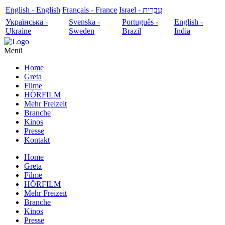
English - English
Français - France
עִבְרִית - Israel
Українська -
Svenska -
Português -
English -
Ukraine
Sweden
Brazil
India
Menü
Home
Greta
Filme
HÖRFILM
Mehr Freizeit
Branche
Kinos
Presse
Kontakt
Home
Greta
Filme
HÖRFILM
Mehr Freizeit
Branche
Kinos
Presse