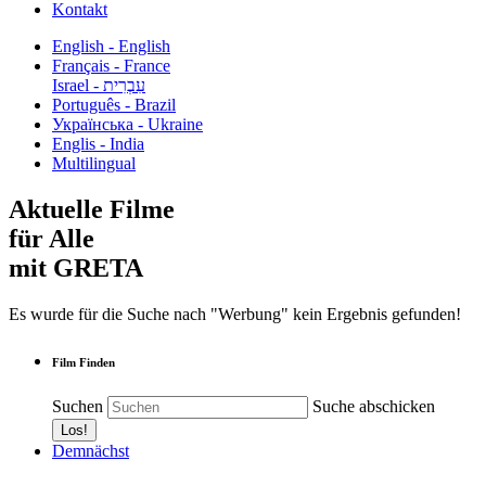
Kontakt
English - English
Français - France
עִבְרִית - Israel
Português - Brazil
Українська - Ukraine
Englis - India
Multilingual
Aktuelle Filme
für Alle
mit GRETA
Es wurde für die Suche nach "Werbung" kein Ergebnis gefunden!
Film Finden
Suchen
Suche abschicken
Demnächst