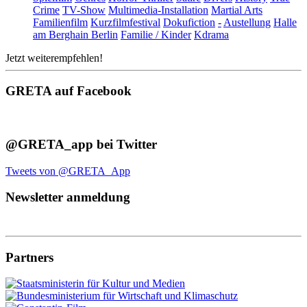
Crime
TV-Show
Multimedia-Installation
Martial Arts
Familienfilm
Kurzfilmfestival
Dokufiction
-
Austellung
Halle
am Berghain Berlin
Familie / Kinder
Kdrama
Jetzt weiterempfehlen!
GRETA auf Facebook
@GRETA_app bei Twitter
Tweets von @GRETA_App
Newsletter anmeldung
Partners