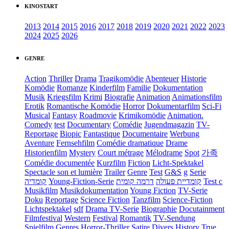
KINOSTART
2013
2014
2015
2016
2017
2018
2019
2020
2021
2022
2023
2024
2025
2026
GENRE
Action
Thriller
Drama
Tragikomödie
Abenteuer
Historie
Komödie
Romanze
Kinderfilm
Familie
Dokumentation
Musik
Kriegsfilm
Krimi
Biografie
Animation
Animationsfilm
Erotik
Romantische Komödie
Horror
Dokumentarfilm
Sci-Fi
Musical
Fantasy
Roadmovie
Krimikomödie
Animation.
Comedy
test
Documentary
Comédie
Jugendmagazin
TV-
Reportage
Biopic
Fantastique
Documentaire
Werbung
Aventure
Fernsehfilm
Comédie dramatique
Drame
Historienfilm
Mystery
Court métrage
Mélodrame
Spot
가족
Comédie documentée
Kurzfilm
Fiction
Licht-Spektakel
Spectacle son et lumière
Trailer
Genre
Test
G&S
g
Serie
קומדיה
Young-Fiction-Serie
דרמה קומית
קומדיית פעולה
Test c
Musikfilm
Musikdokumentation
Young Fiction
TV-Serie
Doku
Reportage
Science Fiction
Tanzfilm
Science-Fiction
Lichtspektakel
sdf
Drama TV-Serie
Biographie
Docutainment
Filmfestival
Western
Festival
Romantik
TV-Sendung
Spielfilm
Genres
Horror-Thriller
Satire
Divers
History
True