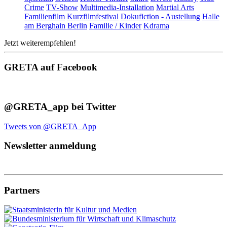
Crime
TV-Show
Multimedia-Installation
Martial Arts
Familienfilm
Kurzfilmfestival
Dokufiction
-
Austellung
Halle
am Berghain Berlin
Familie / Kinder
Kdrama
Jetzt weiterempfehlen!
GRETA auf Facebook
@GRETA_app bei Twitter
Tweets von @GRETA_App
Newsletter anmeldung
Partners