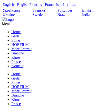
English - English
Français - France
עִבְרִית - Israel
Українська -
Svenska -
Português -
English -
Ukraine
Sweden
Brazil
India
Menü
Home
Greta
Filme
HÖRFILM
Mehr Freizeit
Branche
Kinos
Presse
Kontakt
Home
Greta
Filme
HÖRFILM
Mehr Freizeit
Branche
Kinos
Presse