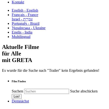
Kontakt
English - English
Français - France
עִבְרִית - Israel
Português - Brazil
Українська - Ukraine
Englis - India
Multilingual
Aktuelle Filme
für Alle
mit GRETA
Es wurde für die Suche nach "Trailer" kein Ergebnis gefunden!
Film Finden
Suchen
Suche abschicken
Demnächst