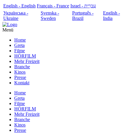
English - English
Français - France
עִבְרִית - Israel
Українська -
Svenska -
Português -
English -
Ukraine
Sweden
Brazil
India
Menü
Home
Greta
Filme
HÖRFILM
Mehr Freizeit
Branche
Kinos
Presse
Kontakt
Home
Greta
Filme
HÖRFILM
Mehr Freizeit
Branche
Kinos
Presse