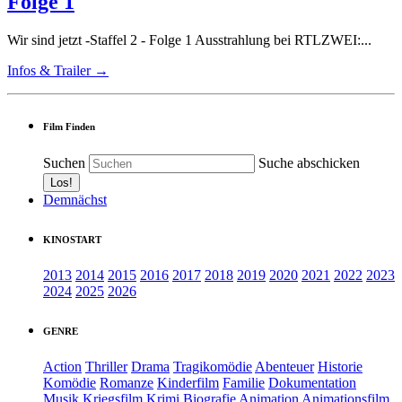
Folge 1
Wir sind jetzt -Staffel 2 - Folge 1 Ausstrahlung bei RTLZWEI:...
Infos & Trailer →
Film Finden
Suchen
Suche abschicken
Demnächst
KINOSTART
2013
2014
2015
2016
2017
2018
2019
2020
2021
2022
2023
2024
2025
2026
GENRE
Action
Thriller
Drama
Tragikomödie
Abenteuer
Historie
Komödie
Romanze
Kinderfilm
Familie
Dokumentation
Musik
Kriegsfilm
Krimi
Biografie
Animation
Animationsfilm