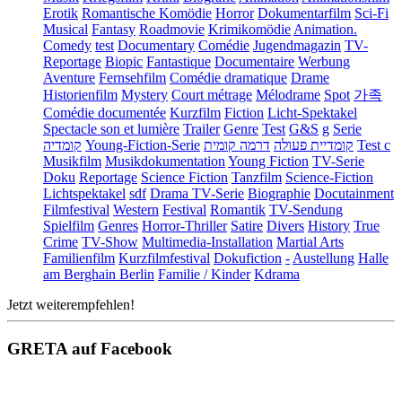
Erotik
Romantische Komödie
Horror
Dokumentarfilm
Sci-Fi
Musical
Fantasy
Roadmovie
Krimikomödie
Animation.
Comedy
test
Documentary
Comédie
Jugendmagazin
TV-
Reportage
Biopic
Fantastique
Documentaire
Werbung
Aventure
Fernsehfilm
Comédie dramatique
Drame
Historienfilm
Mystery
Court métrage
Mélodrame
Spot
가족
Comédie documentée
Kurzfilm
Fiction
Licht-Spektakel
Spectacle son et lumière
Trailer
Genre
Test
G&S
g
Serie
קומדיה
Young-Fiction-Serie
דרמה קומית
קומדיית פעולה
Test c
Musikfilm
Musikdokumentation
Young Fiction
TV-Serie
Doku
Reportage
Science Fiction
Tanzfilm
Science-Fiction
Lichtspektakel
sdf
Drama TV-Serie
Biographie
Docutainment
Filmfestival
Western
Festival
Romantik
TV-Sendung
Spielfilm
Genres
Horror-Thriller
Satire
Divers
History
True
Crime
TV-Show
Multimedia-Installation
Martial Arts
Familienfilm
Kurzfilmfestival
Dokufiction
-
Austellung
Halle
am Berghain Berlin
Familie / Kinder
Kdrama
Jetzt weiterempfehlen!
GRETA auf Facebook