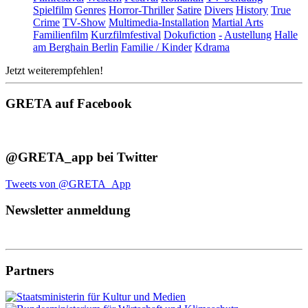
Spielfilm
Genres
Horror-Thriller
Satire
Divers
History
True
Crime
TV-Show
Multimedia-Installation
Martial Arts
Familienfilm
Kurzfilmfestival
Dokufiction
-
Austellung
Halle
am Berghain Berlin
Familie / Kinder
Kdrama
Jetzt weiterempfehlen!
GRETA auf Facebook
@GRETA_app bei Twitter
Tweets von @GRETA_App
Newsletter anmeldung
Partners