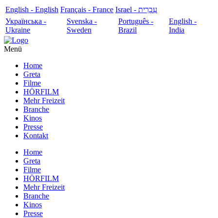
English - English
Français - France
עִבְרִית - Israel
Українська -
Svenska -
Português -
English -
Ukraine
Sweden
Brazil
India
Menü
Home
Greta
Filme
HÖRFILM
Mehr Freizeit
Branche
Kinos
Presse
Kontakt
Home
Greta
Filme
HÖRFILM
Mehr Freizeit
Branche
Kinos
Presse