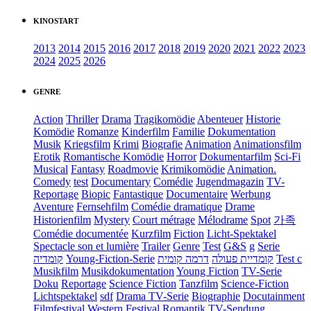
KINOSTART
2013
2014
2015
2016
2017
2018
2019
2020
2021
2022
2023
2024
2025
2026
GENRE
Action
Thriller
Drama
Tragikomödie
Abenteuer
Historie
Komödie
Romanze
Kinderfilm
Familie
Dokumentation
Musik
Kriegsfilm
Krimi
Biografie
Animation
Animationsfilm
Erotik
Romantische Komödie
Horror
Dokumentarfilm
Sci-Fi
Musical
Fantasy
Roadmovie
Krimikomödie
Animation.
Comedy
test
Documentary
Comédie
Jugendmagazin
TV-
Reportage
Biopic
Fantastique
Documentaire
Werbung
Aventure
Fernsehfilm
Comédie dramatique
Drame
Historienfilm
Mystery
Court métrage
Mélodrame
Spot
가족
Comédie documentée
Kurzfilm
Fiction
Licht-Spektakel
Spectacle son et lumière
Trailer
Genre
Test
G&S
g
Serie
קומדיה
Young-Fiction-Serie
דרמה קומית
קומדיית פעולה
Test c
Musikfilm
Musikdokumentation
Young Fiction
TV-Serie
Doku
Reportage
Science Fiction
Tanzfilm
Science-Fiction
Lichtspektakel
sdf
Drama TV-Serie
Biographie
Docutainment
Filmfestival
Western
Festival
Romantik
TV-Sendung