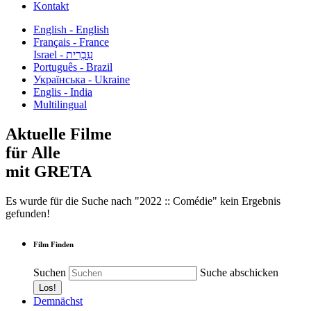
Kontakt
English - English
Français - France
עִבְרִית - Israel
Português - Brazil
Українська - Ukraine
Englis - India
Multilingual
Aktuelle Filme
für Alle
mit GRETA
Es wurde für die Suche nach "2022 :: Comédie" kein Ergebnis
gefunden!
Film Finden
Suchen
Suche abschicken
Demnächst