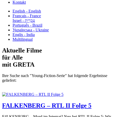
Kontakt
English - English
Français - France
עִבְרִית - Israel
Português - Brazil
Українська - Ukraine
Englis - India
Multilingual
Aktuelle Filme
für Alle
mit GRETA
Ihre Suche nach "Young-Fiction-Serie" hat folgende Ergebnisse
geliefert:
FALKENBERG – RTL II Folge 5
F4LKENB3RG – Mord im Internat? Neu bei RTL II Folge 5: Wir...