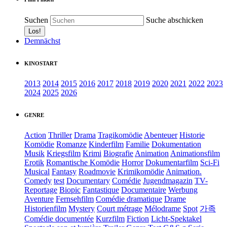
Suchen
Suche abschicken
Demnächst
KINOSTART
2013
2014
2015
2016
2017
2018
2019
2020
2021
2022
2023
2024
2025
2026
GENRE
Action
Thriller
Drama
Tragikomödie
Abenteuer
Historie
Komödie
Romanze
Kinderfilm
Familie
Dokumentation
Musik
Kriegsfilm
Krimi
Biografie
Animation
Animationsfilm
Erotik
Romantische Komödie
Horror
Dokumentarfilm
Sci-Fi
Musical
Fantasy
Roadmovie
Krimikomödie
Animation.
Comedy
test
Documentary
Comédie
Jugendmagazin
TV-
Reportage
Biopic
Fantastique
Documentaire
Werbung
Aventure
Fernsehfilm
Comédie dramatique
Drame
Historienfilm
Mystery
Court métrage
Mélodrame
Spot
가족
Comédie documentée
Kurzfilm
Fiction
Licht-Spektakel