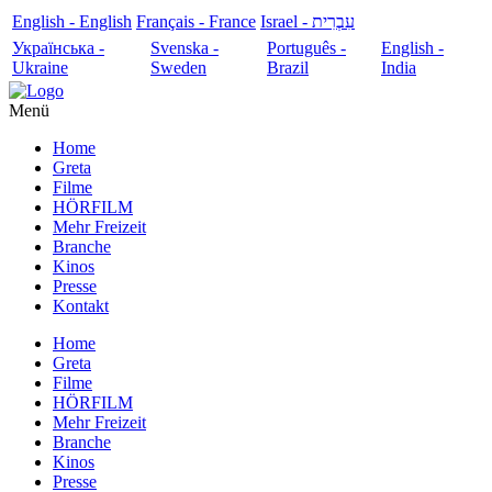
English - English
Français - France
עִבְרִית - Israel
Українська -
Svenska -
Português -
English -
Ukraine
Sweden
Brazil
India
Menü
Home
Greta
Filme
HÖRFILM
Mehr Freizeit
Branche
Kinos
Presse
Kontakt
Home
Greta
Filme
HÖRFILM
Mehr Freizeit
Branche
Kinos
Presse