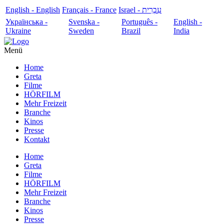
English - English
Français - France
עִבְרִית - Israel
Українська -
Svenska -
Português -
English -
Ukraine
Sweden
Brazil
India
Menü
Home
Greta
Filme
HÖRFILM
Mehr Freizeit
Branche
Kinos
Presse
Kontakt
Home
Greta
Filme
HÖRFILM
Mehr Freizeit
Branche
Kinos
Presse