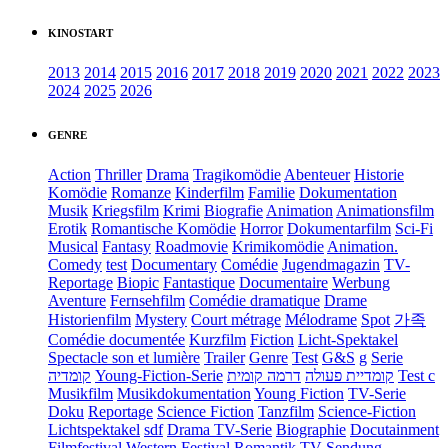
KINOSTART
2013
2014
2015
2016
2017
2018
2019
2020
2021
2022
2023
2024
2025
2026
GENRE
Action
Thriller
Drama
Tragikomödie
Abenteuer
Historie
Komödie
Romanze
Kinderfilm
Familie
Dokumentation
Musik
Kriegsfilm
Krimi
Biografie
Animation
Animationsfilm
Erotik
Romantische Komödie
Horror
Dokumentarfilm
Sci-Fi
Musical
Fantasy
Roadmovie
Krimikomödie
Animation.
Comedy
test
Documentary
Comédie
Jugendmagazin
TV-
Reportage
Biopic
Fantastique
Documentaire
Werbung
Aventure
Fernsehfilm
Comédie dramatique
Drame
Historienfilm
Mystery
Court métrage
Mélodrame
Spot
가족
Comédie documentée
Kurzfilm
Fiction
Licht-Spektakel
Spectacle son et lumière
Trailer
Genre
Test
G&S
g
Serie
קומדיה
Young-Fiction-Serie
דרמה קומית
קומדיית פעולה
Test c
Musikfilm
Musikdokumentation
Young Fiction
TV-Serie
Doku
Reportage
Science Fiction
Tanzfilm
Science-Fiction
Lichtspektakel
sdf
Drama TV-Serie
Biographie
Docutainment
Filmfestival
Western
Festival
Romantik
TV-Sendung