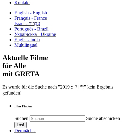
Kontakt
English - English
Français - France
עִבְרִית - Israel
Português - Brazil
Українська - Ukraine
Englis - India
Multilingual
Aktuelle Filme
für Alle
mit GRETA
Es wurde für die Suche nach "2019 :: 가족" kein Ergebnis
gefunden!
Film Finden
Suchen
Suche abschicken
Demnächst