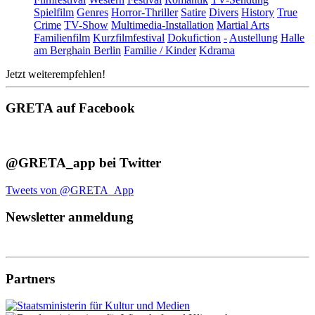
Spielfilm
Genres
Horror-Thriller
Satire
Divers
History
True
Crime
TV-Show
Multimedia-Installation
Martial Arts
Familienfilm
Kurzfilmfestival
Dokufiction
-
Austellung
Halle
am Berghain Berlin
Familie / Kinder
Kdrama
Jetzt weiterempfehlen!
GRETA auf Facebook
@GRETA_app bei Twitter
Tweets von @GRETA_App
Newsletter anmeldung
Partners