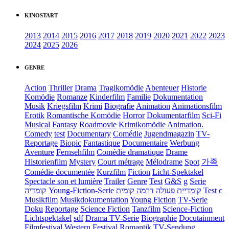
KINOSTART
2013
2014
2015
2016
2017
2018
2019
2020
2021
2022
2023
2024
2025
2026
GENRE
Action
Thriller
Drama
Tragikomödie
Abenteuer
Historie
Komödie
Romanze
Kinderfilm
Familie
Dokumentation
Musik
Kriegsfilm
Krimi
Biografie
Animation
Animationsfilm
Erotik
Romantische Komödie
Horror
Dokumentarfilm
Sci-Fi
Musical
Fantasy
Roadmovie
Krimikomödie
Animation.
Comedy
test
Documentary
Comédie
Jugendmagazin
TV-
Reportage
Biopic
Fantastique
Documentaire
Werbung
Aventure
Fernsehfilm
Comédie dramatique
Drame
Historienfilm
Mystery
Court métrage
Mélodrame
Spot
가족
Comédie documentée
Kurzfilm
Fiction
Licht-Spektakel
Spectacle son et lumière
Trailer
Genre
Test
G&S
g
Serie
קומדיה
Young-Fiction-Serie
דרמה קומית
קומדיית פעולה
Test c
Musikfilm
Musikdokumentation
Young Fiction
TV-Serie
Doku
Reportage
Science Fiction
Tanzfilm
Science-Fiction
Lichtspektakel
sdf
Drama TV-Serie
Biographie
Docutainment
Filmfestival
Western
Festival
Romantik
TV-Sendung