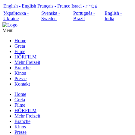
English - English
Français - France
עִבְרִית - Israel
Українська -
Svenska -
Português -
English -
Ukraine
Sweden
Brazil
India
Menü
Home
Greta
Filme
HÖRFILM
Mehr Freizeit
Branche
Kinos
Presse
Kontakt
Home
Greta
Filme
HÖRFILM
Mehr Freizeit
Branche
Kinos
Presse