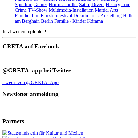
Spielfilm
Genres
Horror-Thriller
Satire
Divers
History
True
Crime
TV-Show
Multimedia-Installation
Martial Arts
Familienfilm
Kurzfilmfestival
Dokufiction
-
Austellung
Halle
am Berghain Berlin
Familie / Kinder
Kdrama
Jetzt weiterempfehlen!
GRETA auf Facebook
@GRETA_app bei Twitter
Tweets von @GRETA_App
Newsletter anmeldung
Partners