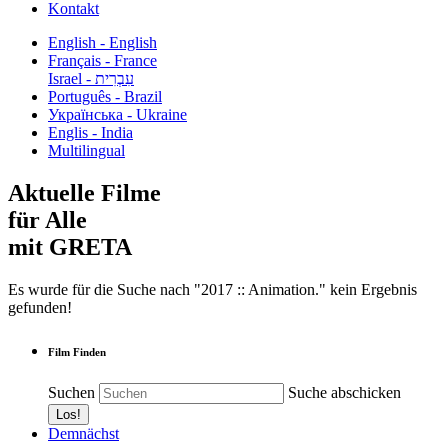
Kontakt
English - English
Français - France
עִבְרִית - Israel
Português - Brazil
Українська - Ukraine
Englis - India
Multilingual
Aktuelle Filme
für Alle
mit GRETA
Es wurde für die Suche nach "2017 :: Animation." kein Ergebnis
gefunden!
Film Finden
Suchen
Suche abschicken
Demnächst