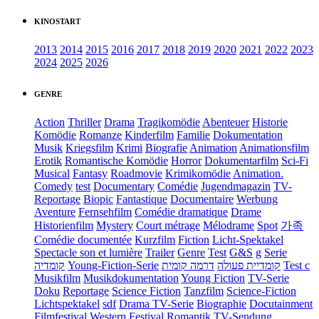
KINOSTART
2013
2014
2015
2016
2017
2018
2019
2020
2021
2022
2023
2024
2025
2026
GENRE
Action
Thriller
Drama
Tragikomödie
Abenteuer
Historie
Komödie
Romanze
Kinderfilm
Familie
Dokumentation
Musik
Kriegsfilm
Krimi
Biografie
Animation
Animationsfilm
Erotik
Romantische Komödie
Horror
Dokumentarfilm
Sci-Fi
Musical
Fantasy
Roadmovie
Krimikomödie
Animation.
Comedy
test
Documentary
Comédie
Jugendmagazin
TV-
Reportage
Biopic
Fantastique
Documentaire
Werbung
Aventure
Fernsehfilm
Comédie dramatique
Drame
Historienfilm
Mystery
Court métrage
Mélodrame
Spot
가족
Comédie documentée
Kurzfilm
Fiction
Licht-Spektakel
Spectacle son et lumière
Trailer
Genre
Test
G&S
g
Serie
קומדיה
Young-Fiction-Serie
דרמה קומית
קומדיית פעולה
Test c
Musikfilm
Musikdokumentation
Young Fiction
TV-Serie
Doku
Reportage
Science Fiction
Tanzfilm
Science-Fiction
Lichtspektakel
sdf
Drama TV-Serie
Biographie
Docutainment
Filmfestival
Western
Festival
Romantik
TV-Sendung