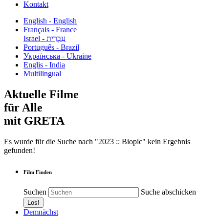
Kontakt
English - English
Français - France
עִבְרִית - Israel
Português - Brazil
Українська - Ukraine
Englis - India
Multilingual
Aktuelle Filme
für Alle
mit GRETA
Es wurde für die Suche nach "2023 :: Biopic" kein Ergebnis
gefunden!
Film Finden
Suchen
Suche abschicken
Demnächst