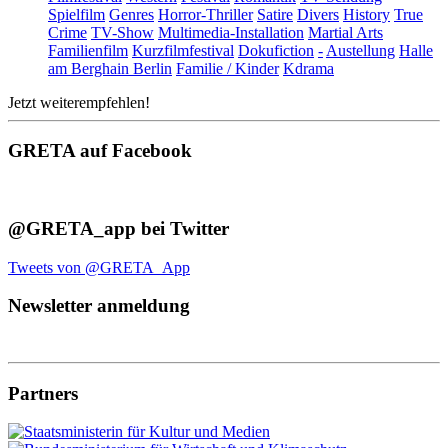
Spielfilm
Genres
Horror-Thriller
Satire
Divers
History
True
Crime
TV-Show
Multimedia-Installation
Martial Arts
Familienfilm
Kurzfilmfestival
Dokufiction
-
Austellung
Halle
am Berghain Berlin
Familie / Kinder
Kdrama
Jetzt weiterempfehlen!
GRETA auf Facebook
@GRETA_app bei Twitter
Tweets von @GRETA_App
Newsletter anmeldung
Partners