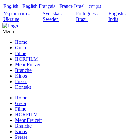
English - English
Français - France
עִבְרִית - Israel
Українська -
Svenska -
Português -
English -
Ukraine
Sweden
Brazil
India
Menü
Home
Greta
Filme
HÖRFILM
Mehr Freizeit
Branche
Kinos
Presse
Kontakt
Home
Greta
Filme
HÖRFILM
Mehr Freizeit
Branche
Kinos
Presse