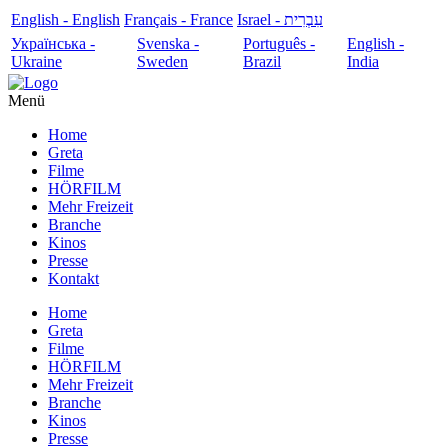
English - English
Français - France
עִבְרִית - Israel
Українська -
Svenska -
Português -
English -
Ukraine
Sweden
Brazil
India
Menü
Home
Greta
Filme
HÖRFILM
Mehr Freizeit
Branche
Kinos
Presse
Kontakt
Home
Greta
Filme
HÖRFILM
Mehr Freizeit
Branche
Kinos
Presse