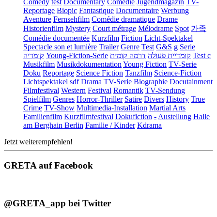
Comedy
test
Documentary
Comédie
Jugendmagazin
TV-
Reportage
Biopic
Fantastique
Documentaire
Werbung
Aventure
Fernsehfilm
Comédie dramatique
Drame
Historienfilm
Mystery
Court métrage
Mélodrame
Spot
가족
Comédie documentée
Kurzfilm
Fiction
Licht-Spektakel
Spectacle son et lumière
Trailer
Genre
Test
G&S
g
Serie
קומדיה
Young-Fiction-Serie
דרמה קומית
קומדיית פעולה
Test c
Musikfilm
Musikdokumentation
Young Fiction
TV-Serie
Doku
Reportage
Science Fiction
Tanzfilm
Science-Fiction
Lichtspektakel
sdf
Drama TV-Serie
Biographie
Docutainment
Filmfestival
Western
Festival
Romantik
TV-Sendung
Spielfilm
Genres
Horror-Thriller
Satire
Divers
History
True
Crime
TV-Show
Multimedia-Installation
Martial Arts
Familienfilm
Kurzfilmfestival
Dokufiction
-
Austellung
Halle
am Berghain Berlin
Familie / Kinder
Kdrama
Jetzt weiterempfehlen!
GRETA auf Facebook
@GRETA_app bei Twitter