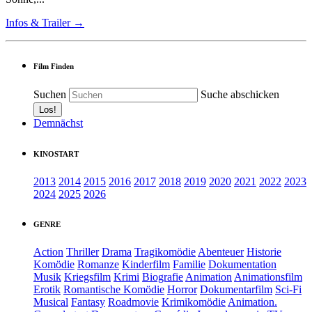
Infos & Trailer →
Film Finden
Suchen
Suche abschicken
Demnächst
KINOSTART
2013
2014
2015
2016
2017
2018
2019
2020
2021
2022
2023
2024
2025
2026
GENRE
Action
Thriller
Drama
Tragikomödie
Abenteuer
Historie
Komödie
Romanze
Kinderfilm
Familie
Dokumentation
Musik
Kriegsfilm
Krimi
Biografie
Animation
Animationsfilm
Erotik
Romantische Komödie
Horror
Dokumentarfilm
Sci-Fi
Musical
Fantasy
Roadmovie
Krimikomödie
Animation.