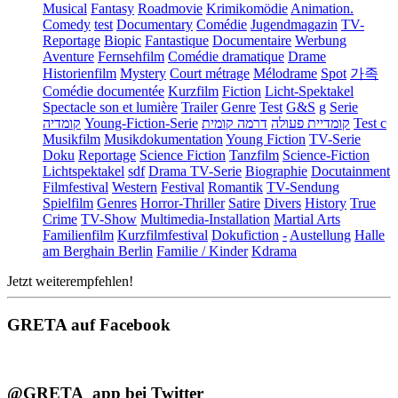
Musical
Fantasy
Roadmovie
Krimikomödie
Animation.
Comedy
test
Documentary
Comédie
Jugendmagazin
TV-
Reportage
Biopic
Fantastique
Documentaire
Werbung
Aventure
Fernsehfilm
Comédie dramatique
Drame
Historienfilm
Mystery
Court métrage
Mélodrame
Spot
가족
Comédie documentée
Kurzfilm
Fiction
Licht-Spektakel
Spectacle son et lumière
Trailer
Genre
Test
G&S
g
Serie
קומדיה
Young-Fiction-Serie
דרמה קומית
קומדיית פעולה
Test c
Musikfilm
Musikdokumentation
Young Fiction
TV-Serie
Doku
Reportage
Science Fiction
Tanzfilm
Science-Fiction
Lichtspektakel
sdf
Drama TV-Serie
Biographie
Docutainment
Filmfestival
Western
Festival
Romantik
TV-Sendung
Spielfilm
Genres
Horror-Thriller
Satire
Divers
History
True
Crime
TV-Show
Multimedia-Installation
Martial Arts
Familienfilm
Kurzfilmfestival
Dokufiction
-
Austellung
Halle
am Berghain Berlin
Familie / Kinder
Kdrama
Jetzt weiterempfehlen!
GRETA auf Facebook
@GRETA_app bei Twitter