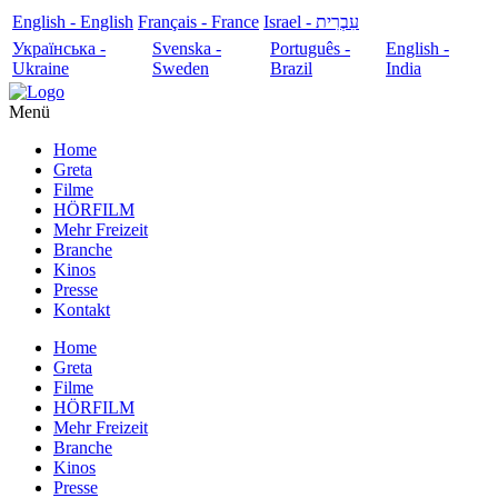
English - English
Français - France
עִבְרִית - Israel
Українська -
Svenska -
Português -
English -
Ukraine
Sweden
Brazil
India
Menü
Home
Greta
Filme
HÖRFILM
Mehr Freizeit
Branche
Kinos
Presse
Kontakt
Home
Greta
Filme
HÖRFILM
Mehr Freizeit
Branche
Kinos
Presse