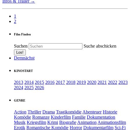
Infos & Trailer →
1
2
Film Finden
Suchen
Suche abschicken
Demnächst
KINOSTART
2013
2014
2015
2016
2017
2018
2019
2020
2021
2022
2023
2024
2025
2026
GENRE
Action
Thriller
Drama
Tragikomödie
Abenteuer
Historie
Komödie
Romanze
Kinderfilm
Familie
Dokumentation
Musik
Kriegsfilm
Krimi
Biografie
Animation
Animationsfilm
Erotik
Romantische Komödie
Horror
Dokumentarfilm
Sci-Fi