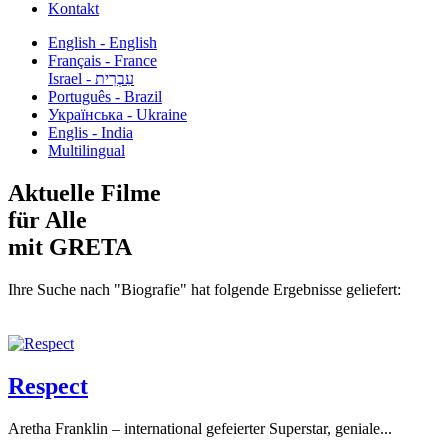
Kontakt
English - English
Français - France
עִבְרִית - Israel
Português - Brazil
Українська - Ukraine
Englis - India
Multilingual
Aktuelle Filme
für Alle
mit GRETA
Ihre Suche nach "Biografie" hat folgende Ergebnisse geliefert:
Respect
Aretha Franklin – international gefeierter Superstar, geniale...