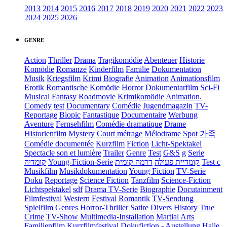
2013
2014
2015
2016
2017
2018
2019
2020
2021
2022
2023
2024
2025
2026
GENRE
Action
Thriller
Drama
Tragikomödie
Abenteuer
Historie
Komödie
Romanze
Kinderfilm
Familie
Dokumentation
Musik
Kriegsfilm
Krimi
Biografie
Animation
Animationsfilm
Erotik
Romantische Komödie
Horror
Dokumentarfilm
Sci-Fi
Musical
Fantasy
Roadmovie
Krimikomödie
Animation.
Comedy
test
Documentary
Comédie
Jugendmagazin
TV-
Reportage
Biopic
Fantastique
Documentaire
Werbung
Aventure
Fernsehfilm
Comédie dramatique
Drame
Historienfilm
Mystery
Court métrage
Mélodrame
Spot
가족
Comédie documentée
Kurzfilm
Fiction
Licht-Spektakel
Spectacle son et lumière
Trailer
Genre
Test
G&S
g
Serie
קומדיה
Young-Fiction-Serie
דרמה קומית
קומדיית פעולה
Test c
Musikfilm
Musikdokumentation
Young Fiction
TV-Serie
Doku
Reportage
Science Fiction
Tanzfilm
Science-Fiction
Lichtspektakel
sdf
Drama TV-Serie
Biographie
Docutainment
Filmfestival
Western
Festival
Romantik
TV-Sendung
Spielfilm
Genres
Horror-Thriller
Satire
Divers
History
True
Crime
TV-Show
Multimedia-Installation
Martial Arts
Familienfilm
Kurzfilmfestival
Dokufiction
-
Austellung
Halle