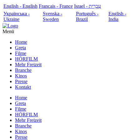
English - English
Français - France
עִבְרִית - Israel
Українська -
Svenska -
Português -
English -
Ukraine
Sweden
Brazil
India
Menü
Home
Greta
Filme
HÖRFILM
Mehr Freizeit
Branche
Kinos
Presse
Kontakt
Home
Greta
Filme
HÖRFILM
Mehr Freizeit
Branche
Kinos
Presse