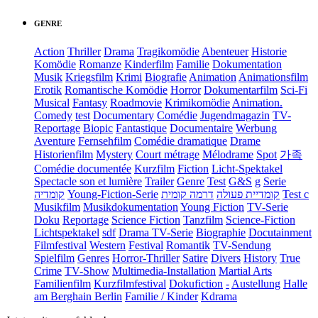
GENRE
Action
Thriller
Drama
Tragikomödie
Abenteuer
Historie
Komödie
Romanze
Kinderfilm
Familie
Dokumentation
Musik
Kriegsfilm
Krimi
Biografie
Animation
Animationsfilm
Erotik
Romantische Komödie
Horror
Dokumentarfilm
Sci-Fi
Musical
Fantasy
Roadmovie
Krimikomödie
Animation.
Comedy
test
Documentary
Comédie
Jugendmagazin
TV-
Reportage
Biopic
Fantastique
Documentaire
Werbung
Aventure
Fernsehfilm
Comédie dramatique
Drame
Historienfilm
Mystery
Court métrage
Mélodrame
Spot
가족
Comédie documentée
Kurzfilm
Fiction
Licht-Spektakel
Spectacle son et lumière
Trailer
Genre
Test
G&S
g
Serie
קומדיה
Young-Fiction-Serie
דרמה קומית
קומדיית פעולה
Test c
Musikfilm
Musikdokumentation
Young Fiction
TV-Serie
Doku
Reportage
Science Fiction
Tanzfilm
Science-Fiction
Lichtspektakel
sdf
Drama TV-Serie
Biographie
Docutainment
Filmfestival
Western
Festival
Romantik
TV-Sendung
Spielfilm
Genres
Horror-Thriller
Satire
Divers
History
True
Crime
TV-Show
Multimedia-Installation
Martial Arts
Familienfilm
Kurzfilmfestival
Dokufiction
-
Austellung
Halle
am Berghain Berlin
Familie / Kinder
Kdrama