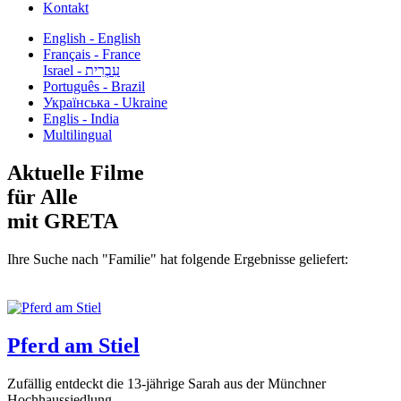
Kontakt
English - English
Français - France
עִבְרִית - Israel
Português - Brazil
Українська - Ukraine
Englis - India
Multilingual
Aktuelle Filme
für Alle
mit GRETA
Ihre Suche nach "Familie" hat folgende Ergebnisse geliefert:
Pferd am Stiel
Zufällig entdeckt die 13-jährige Sarah aus der Münchner
Hochhaussiedlung...