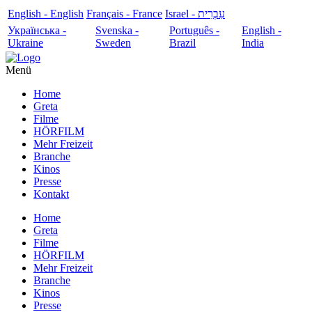
English - English
Français - France
עִבְרִית - Israel
Українська -
Svenska -
Português -
English -
Ukraine
Sweden
Brazil
India
Menü
Home
Greta
Filme
HÖRFILM
Mehr Freizeit
Branche
Kinos
Presse
Kontakt
Home
Greta
Filme
HÖRFILM
Mehr Freizeit
Branche
Kinos
Presse