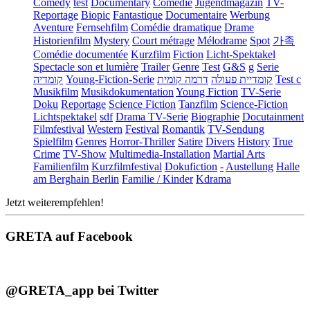
Comedy
test
Documentary
Comédie
Jugendmagazin
TV-
Reportage
Biopic
Fantastique
Documentaire
Werbung
Aventure
Fernsehfilm
Comédie dramatique
Drame
Historienfilm
Mystery
Court métrage
Mélodrame
Spot
가족
Comédie documentée
Kurzfilm
Fiction
Licht-Spektakel
Spectacle son et lumière
Trailer
Genre
Test
G&S
g
Serie
קומדיה
Young-Fiction-Serie
דרמה קומית
קומדיית פעולה
Test c
Musikfilm
Musikdokumentation
Young Fiction
TV-Serie
Doku
Reportage
Science Fiction
Tanzfilm
Science-Fiction
Lichtspektakel
sdf
Drama TV-Serie
Biographie
Docutainment
Filmfestival
Western
Festival
Romantik
TV-Sendung
Spielfilm
Genres
Horror-Thriller
Satire
Divers
History
True
Crime
TV-Show
Multimedia-Installation
Martial Arts
Familienfilm
Kurzfilmfestival
Dokufiction
-
Austellung
Halle
am Berghain Berlin
Familie / Kinder
Kdrama
Jetzt weiterempfehlen!
GRETA auf Facebook
@GRETA_app bei Twitter