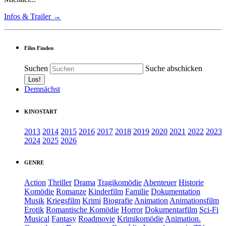
Infos & Trailer →
Film Finden
Suchen
Suche abschicken
Demnächst
KINOSTART
2013
2014
2015
2016
2017
2018
2019
2020
2021
2022
2023
2024
2025
2026
GENRE
Action
Thriller
Drama
Tragikomödie
Abenteuer
Historie
Komödie
Romanze
Kinderfilm
Familie
Dokumentation
Musik
Kriegsfilm
Krimi
Biografie
Animation
Animationsfilm
Erotik
Romantische Komödie
Horror
Dokumentarfilm
Sci-Fi
Musical
Fantasy
Roadmovie
Krimikomödie
Animation.