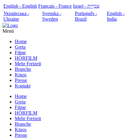
English - English
Français - France
עִבְרִית - Israel
Українська -
Svenska -
Português -
English -
Ukraine
Sweden
Brazil
India
Menü
Home
Greta
Filme
HÖRFILM
Mehr Freizeit
Branche
Kinos
Presse
Kontakt
Home
Greta
Filme
HÖRFILM
Mehr Freizeit
Branche
Kinos
Presse