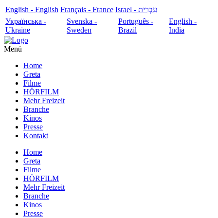
English - English
Français - France
עִבְרִית - Israel
Українська -
Svenska -
Português -
English -
Ukraine
Sweden
Brazil
India
Menü
Home
Greta
Filme
HÖRFILM
Mehr Freizeit
Branche
Kinos
Presse
Kontakt
Home
Greta
Filme
HÖRFILM
Mehr Freizeit
Branche
Kinos
Presse