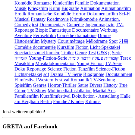
Komödie
Romanze
Kinderfilm
Familie
Dokumentation
Musik
Kriegsfilm
Krimi
Biografie
Animation
Animationsfilm
Erotik
Romantische Komödie
Horror
Dokumentarfilm
Sci-Fi
Musical
Fantasy
Roadmovie
Krimikomödie
Animation.
Comedy
test
Documentary
Comédie
Jugendmagazin
TV-
Reportage
Biopic
Fantastique
Documentaire
Werbung
Aventure
Fernsehfilm
Comédie dramatique
Drame
Historienfilm
Mystery
Court métrage
Mélodrame
Spot
가족
Comédie documentée
Kurzfilm
Fiction
Licht-Spektakel
Spectacle son et lumière
Trailer
Genre
Test
G&S
g
Serie
קומדיה
Young-Fiction-Serie
דרמה קומית
קומדיית פעולה
Test c
Musikfilm
Musikdokumentation
Young Fiction
TV-Serie
Doku
Reportage
Science Fiction
Tanzfilm
Science-Fiction
Lichtspektakel
sdf
Drama TV-Serie
Biographie
Docutainment
Filmfestival
Western
Festival
Romantik
TV-Sendung
Spielfilm
Genres
Horror-Thriller
Satire
Divers
History
True
Crime
TV-Show
Multimedia-Installation
Martial Arts
Familienfilm
Kurzfilmfestival
Dokufiction
-
Austellung
Halle
am Berghain Berlin
Familie / Kinder
Kdrama
Jetzt weiterempfehlen!
GRETA auf Facebook