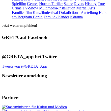
Spielfilm
Genres
Horror-Thriller
Satire
Divers
History
True
Crime
TV-Show
Multimedia-Installation
Martial Arts
Familienfilm
Kurzfilmfestival
Dokufiction
-
Austellung
Halle
am Berghain Berlin
Familie / Kinder
Kdrama
Jetzt weiterempfehlen!
GRETA auf Facebook
@GRETA_app bei Twitter
Tweets von @GRETA_App
Newsletter anmeldung
Partners