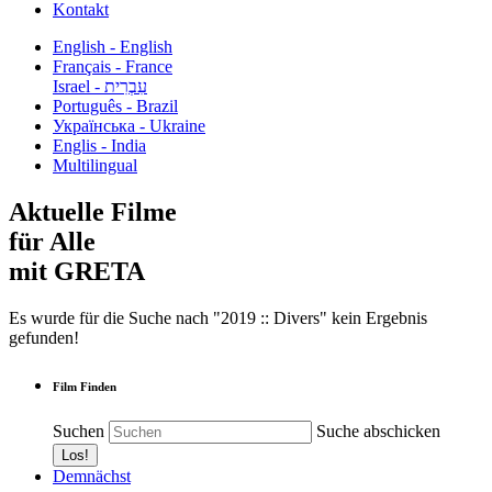
Kontakt
English - English
Français - France
עִבְרִית - Israel
Português - Brazil
Українська - Ukraine
Englis - India
Multilingual
Aktuelle Filme
für Alle
mit GRETA
Es wurde für die Suche nach "2019 :: Divers" kein Ergebnis
gefunden!
Film Finden
Suchen
Suche abschicken
Demnächst