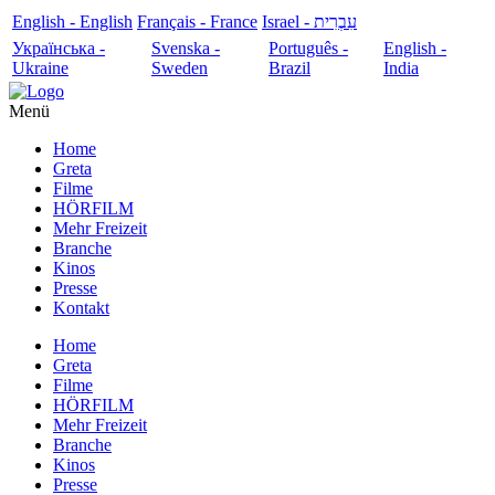
English - English
Français - France
עִבְרִית - Israel
Українська -
Svenska -
Português -
English -
Ukraine
Sweden
Brazil
India
Menü
Home
Greta
Filme
HÖRFILM
Mehr Freizeit
Branche
Kinos
Presse
Kontakt
Home
Greta
Filme
HÖRFILM
Mehr Freizeit
Branche
Kinos
Presse