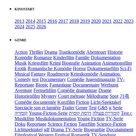
KINOSTART
2013
2014
2015
2016
2017
2018
2019
2020
2021
2022
2023
2024
2025
2026
GENRE
Action
Thriller
Drama
Tragikomödie
Abenteuer
Historie
Komödie
Romanze
Kinderfilm
Familie
Dokumentation
Musik
Kriegsfilm
Krimi
Biografie
Animation
Animationsfilm
Erotik
Romantische Komödie
Horror
Dokumentarfilm
Sci-Fi
Musical
Fantasy
Roadmovie
Krimikomödie
Animation.
Comedy
test
Documentary
Comédie
Jugendmagazin
TV-
Reportage
Biopic
Fantastique
Documentaire
Werbung
Aventure
Fernsehfilm
Comédie dramatique
Drame
Historienfilm
Mystery
Court métrage
Mélodrame
Spot
가족
Comédie documentée
Kurzfilm
Fiction
Licht-Spektakel
Spectacle son et lumière
Trailer
Genre
Test
G&S
g
Serie
קומדיה
Young-Fiction-Serie
דרמה קומית
קומדיית פעולה
Test c
Musikfilm
Musikdokumentation
Young Fiction
TV-Serie
Doku
Reportage
Science Fiction
Tanzfilm
Science-Fiction
Lichtspektakel
sdf
Drama TV-Serie
Biographie
Docutainment
Filmfestival
Western
Festival
Romantik
TV-Sendung