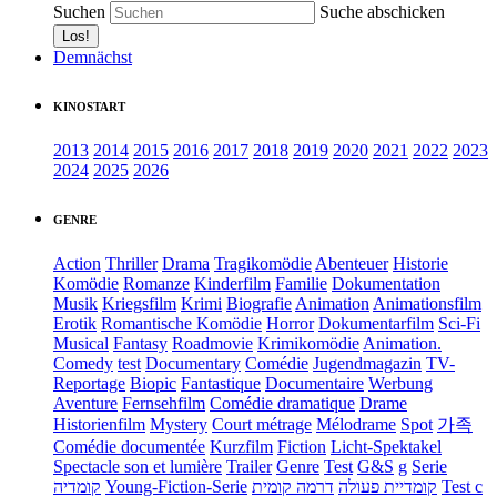
Suchen
Suche abschicken
Demnächst
KINOSTART
2013
2014
2015
2016
2017
2018
2019
2020
2021
2022
2023
2024
2025
2026
GENRE
Action
Thriller
Drama
Tragikomödie
Abenteuer
Historie
Komödie
Romanze
Kinderfilm
Familie
Dokumentation
Musik
Kriegsfilm
Krimi
Biografie
Animation
Animationsfilm
Erotik
Romantische Komödie
Horror
Dokumentarfilm
Sci-Fi
Musical
Fantasy
Roadmovie
Krimikomödie
Animation.
Comedy
test
Documentary
Comédie
Jugendmagazin
TV-
Reportage
Biopic
Fantastique
Documentaire
Werbung
Aventure
Fernsehfilm
Comédie dramatique
Drame
Historienfilm
Mystery
Court métrage
Mélodrame
Spot
가족
Comédie documentée
Kurzfilm
Fiction
Licht-Spektakel
Spectacle son et lumière
Trailer
Genre
Test
G&S
g
Serie
קומדיה
Young-Fiction-Serie
דרמה קומית
קומדיית פעולה
Test c