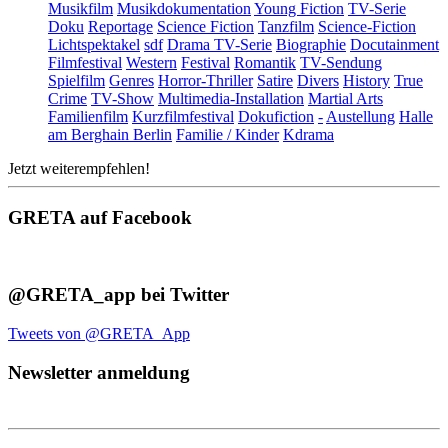
Musikfilm
Musikdokumentation
Young Fiction
TV-Serie
Doku
Reportage
Science Fiction
Tanzfilm
Science-Fiction
Lichtspektakel
sdf
Drama TV-Serie
Biographie
Docutainment
Filmfestival
Western
Festival
Romantik
TV-Sendung
Spielfilm
Genres
Horror-Thriller
Satire
Divers
History
True
Crime
TV-Show
Multimedia-Installation
Martial Arts
Familienfilm
Kurzfilmfestival
Dokufiction
-
Austellung
Halle
am Berghain Berlin
Familie / Kinder
Kdrama
Jetzt weiterempfehlen!
GRETA auf Facebook
@GRETA_app bei Twitter
Tweets von @GRETA_App
Newsletter anmeldung