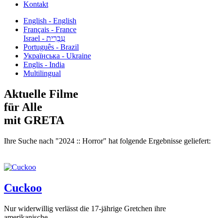
Kontakt
English - English
Français - France
עִבְרִית - Israel
Português - Brazil
Українська - Ukraine
Englis - India
Multilingual
Aktuelle Filme
für Alle
mit GRETA
Ihre Suche nach "2024 :: Horror" hat folgende Ergebnisse geliefert:
Cuckoo
Nur widerwillig verlässt die 17-jährige Gretchen ihre
amerikanische...