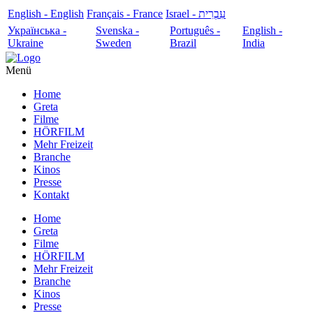
English - English
Français - France
עִבְרִית - Israel
Українська -
Svenska -
Português -
English -
Ukraine
Sweden
Brazil
India
Menü
Home
Greta
Filme
HÖRFILM
Mehr Freizeit
Branche
Kinos
Presse
Kontakt
Home
Greta
Filme
HÖRFILM
Mehr Freizeit
Branche
Kinos
Presse