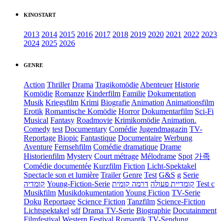
KINOSTART
2013
2014
2015
2016
2017
2018
2019
2020
2021
2022
2023
2024
2025
2026
GENRE
Action
Thriller
Drama
Tragikomödie
Abenteuer
Historie
Komödie
Romanze
Kinderfilm
Familie
Dokumentation
Musik
Kriegsfilm
Krimi
Biografie
Animation
Animationsfilm
Erotik
Romantische Komödie
Horror
Dokumentarfilm
Sci-Fi
Musical
Fantasy
Roadmovie
Krimikomödie
Animation.
Comedy
test
Documentary
Comédie
Jugendmagazin
TV-
Reportage
Biopic
Fantastique
Documentaire
Werbung
Aventure
Fernsehfilm
Comédie dramatique
Drame
Historienfilm
Mystery
Court métrage
Mélodrame
Spot
가족
Comédie documentée
Kurzfilm
Fiction
Licht-Spektakel
Spectacle son et lumière
Trailer
Genre
Test
G&S
g
Serie
קומדיה
Young-Fiction-Serie
דרמה קומית
קומדיית פעולה
Test c
Musikfilm
Musikdokumentation
Young Fiction
TV-Serie
Doku
Reportage
Science Fiction
Tanzfilm
Science-Fiction
Lichtspektakel
sdf
Drama TV-Serie
Biographie
Docutainment
Filmfestival
Western
Festival
Romantik
TV-Sendung