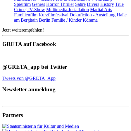
Spielfilm
Genres
Horror-Thriller
Satire
Divers
History
True
Crime
TV-Show
Multimedia-Installation
Martial Arts
Familienfilm
Kurzfilmfestival
Dokufiction
-
Austellung
Halle
am Berghain Berlin
Familie / Kinder
Kdrama
Jetzt weiterempfehlen!
GRETA auf Facebook
@GRETA_app bei Twitter
Tweets von @GRETA_App
Newsletter anmeldung
Partners