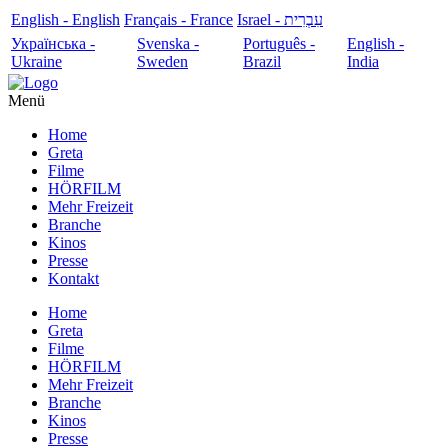
English - English
Français - France
עִבְרִית - Israel
Українська -
Svenska -
Português -
English -
Ukraine
Sweden
Brazil
India
Menü
Home
Greta
Filme
HÖRFILM
Mehr Freizeit
Branche
Kinos
Presse
Kontakt
Home
Greta
Filme
HÖRFILM
Mehr Freizeit
Branche
Kinos
Presse