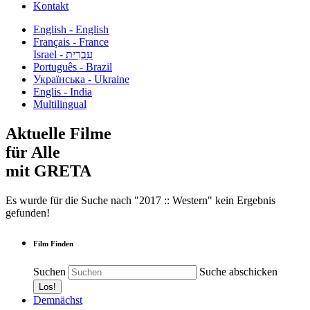
Kontakt
English - English
Français - France
עִבְרִית - Israel
Português - Brazil
Українська - Ukraine
Englis - India
Multilingual
Aktuelle Filme
für Alle
mit GRETA
Es wurde für die Suche nach "2017 :: Western" kein Ergebnis
gefunden!
Film Finden
Suchen
Suche abschicken
Demnächst