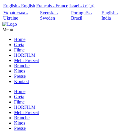
English - English
Français - France
עִבְרִית - Israel
Українська -
Svenska -
Português -
English -
Ukraine
Sweden
Brazil
India
Menü
Home
Greta
Filme
HÖRFILM
Mehr Freizeit
Branche
Kinos
Presse
Kontakt
Home
Greta
Filme
HÖRFILM
Mehr Freizeit
Branche
Kinos
Presse