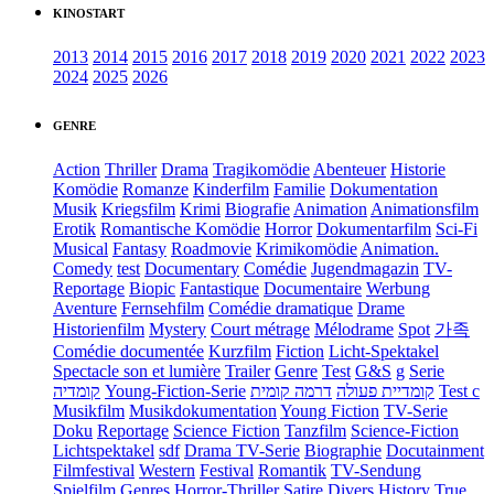
KINOSTART
2013
2014
2015
2016
2017
2018
2019
2020
2021
2022
2023
2024
2025
2026
GENRE
Action
Thriller
Drama
Tragikomödie
Abenteuer
Historie
Komödie
Romanze
Kinderfilm
Familie
Dokumentation
Musik
Kriegsfilm
Krimi
Biografie
Animation
Animationsfilm
Erotik
Romantische Komödie
Horror
Dokumentarfilm
Sci-Fi
Musical
Fantasy
Roadmovie
Krimikomödie
Animation.
Comedy
test
Documentary
Comédie
Jugendmagazin
TV-
Reportage
Biopic
Fantastique
Documentaire
Werbung
Aventure
Fernsehfilm
Comédie dramatique
Drame
Historienfilm
Mystery
Court métrage
Mélodrame
Spot
가족
Comédie documentée
Kurzfilm
Fiction
Licht-Spektakel
Spectacle son et lumière
Trailer
Genre
Test
G&S
g
Serie
קומדיה
Young-Fiction-Serie
דרמה קומית
קומדיית פעולה
Test c
Musikfilm
Musikdokumentation
Young Fiction
TV-Serie
Doku
Reportage
Science Fiction
Tanzfilm
Science-Fiction
Lichtspektakel
sdf
Drama TV-Serie
Biographie
Docutainment
Filmfestival
Western
Festival
Romantik
TV-Sendung
Spielfilm
Genres
Horror-Thriller
Satire
Divers
History
True