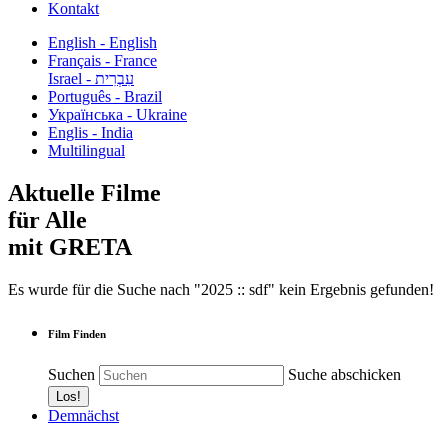
Kontakt
English - English
Français - France
עִבְרִית - Israel
Português - Brazil
Українська - Ukraine
Englis - India
Multilingual
Aktuelle Filme
für Alle
mit GRETA
Es wurde für die Suche nach "2025 :: sdf" kein Ergebnis gefunden!
Film Finden
Suchen
Suche abschicken
Demnächst