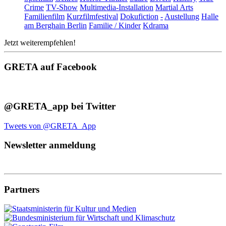
Crime
TV-Show
Multimedia-Installation
Martial Arts
Familienfilm
Kurzfilmfestival
Dokufiction
-
Austellung
Halle
am Berghain Berlin
Familie / Kinder
Kdrama
Jetzt weiterempfehlen!
GRETA auf Facebook
@GRETA_app bei Twitter
Tweets von @GRETA_App
Newsletter anmeldung
Partners