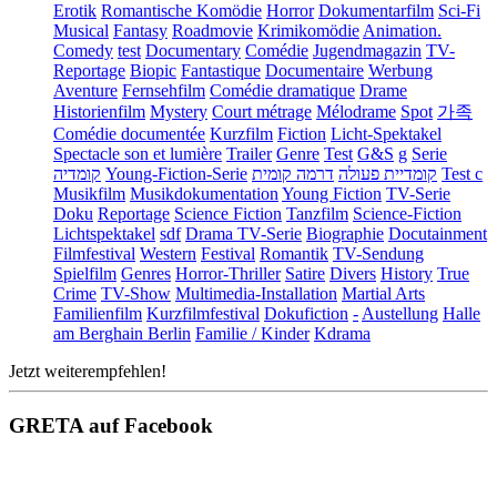
Erotik
Romantische Komödie
Horror
Dokumentarfilm
Sci-Fi
Musical
Fantasy
Roadmovie
Krimikomödie
Animation.
Comedy
test
Documentary
Comédie
Jugendmagazin
TV-
Reportage
Biopic
Fantastique
Documentaire
Werbung
Aventure
Fernsehfilm
Comédie dramatique
Drame
Historienfilm
Mystery
Court métrage
Mélodrame
Spot
가족
Comédie documentée
Kurzfilm
Fiction
Licht-Spektakel
Spectacle son et lumière
Trailer
Genre
Test
G&S
g
Serie
קומדיה
Young-Fiction-Serie
דרמה קומית
קומדיית פעולה
Test c
Musikfilm
Musikdokumentation
Young Fiction
TV-Serie
Doku
Reportage
Science Fiction
Tanzfilm
Science-Fiction
Lichtspektakel
sdf
Drama TV-Serie
Biographie
Docutainment
Filmfestival
Western
Festival
Romantik
TV-Sendung
Spielfilm
Genres
Horror-Thriller
Satire
Divers
History
True
Crime
TV-Show
Multimedia-Installation
Martial Arts
Familienfilm
Kurzfilmfestival
Dokufiction
-
Austellung
Halle
am Berghain Berlin
Familie / Kinder
Kdrama
Jetzt weiterempfehlen!
GRETA auf Facebook