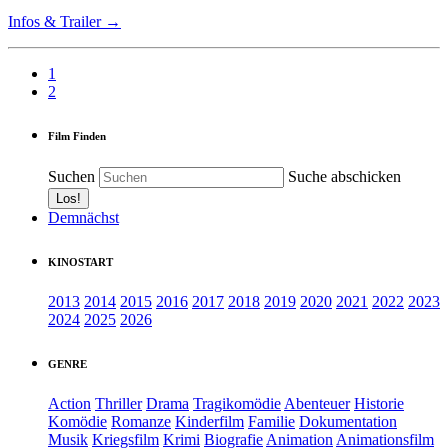
Infos & Trailer →
1
2
Film Finden
Suchen
Suche abschicken
Demnächst
KINOSTART
2013
2014
2015
2016
2017
2018
2019
2020
2021
2022
2023
2024
2025
2026
GENRE
Action
Thriller
Drama
Tragikomödie
Abenteuer
Historie
Komödie
Romanze
Kinderfilm
Familie
Dokumentation
Musik
Kriegsfilm
Krimi
Biografie
Animation
Animationsfilm