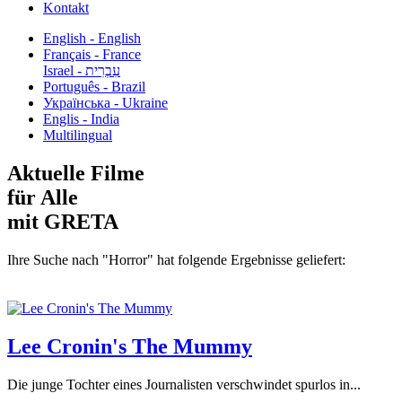
Kontakt
English - English
Français - France
עִבְרִית - Israel
Português - Brazil
Українська - Ukraine
Englis - India
Multilingual
Aktuelle Filme
für Alle
mit GRETA
Ihre Suche nach "Horror" hat folgende Ergebnisse geliefert:
Lee Cronin's The Mummy
Die junge Tochter eines Journalisten verschwindet spurlos in...