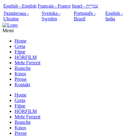
English - English
Français - France
עִבְרִית - Israel
Українська -
Svenska -
Português -
English -
Ukraine
Sweden
Brazil
India
Menü
Home
Greta
Filme
HÖRFILM
Mehr Freizeit
Branche
Kinos
Presse
Kontakt
Home
Greta
Filme
HÖRFILM
Mehr Freizeit
Branche
Kinos
Presse