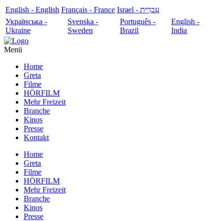
English - English
Français - France
עִבְרִית - Israel
Українська -
Svenska -
Português -
English -
Ukraine
Sweden
Brazil
India
Menü
Home
Greta
Filme
HÖRFILM
Mehr Freizeit
Branche
Kinos
Presse
Kontakt
Home
Greta
Filme
HÖRFILM
Mehr Freizeit
Branche
Kinos
Presse