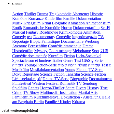
GENRE
Action
Thriller
Drama
Tragikomödie
Abenteuer
Historie
Komödie
Romanze
Kinderfilm
Familie
Dokumentation
Musik
Kriegsfilm
Krimi
Biografie
Animation
Animationsfilm
Erotik
Romantische Komödie
Horror
Dokumentarfilm
Sci-Fi
Musical
Fantasy
Roadmovie
Krimikomödie
Animation.
Comedy
test
Documentary
Comédie
Jugendmagazin
TV-
Reportage
Biopic
Fantastique
Documentaire
Werbung
Aventure
Fernsehfilm
Comédie dramatique
Drame
Historienfilm
Mystery
Court métrage
Mélodrame
Spot
가족
Comédie documentée
Kurzfilm
Fiction
Licht-Spektakel
Spectacle son et lumière
Trailer
Genre
Test
G&S
g
Serie
קומדיה
Young-Fiction-Serie
דרמה קומית
קומדיית פעולה
Test c
Musikfilm
Musikdokumentation
Young Fiction
TV-Serie
Doku
Reportage
Science Fiction
Tanzfilm
Science-Fiction
Lichtspektakel
sdf
Drama TV-Serie
Biographie
Docutainment
Filmfestival
Western
Festival
Romantik
TV-Sendung
Spielfilm
Genres
Horror-Thriller
Satire
Divers
History
True
Crime
TV-Show
Multimedia-Installation
Martial Arts
Familienfilm
Kurzfilmfestival
Dokufiction
-
Austellung
Halle
am Berghain Berlin
Familie / Kinder
Kdrama
Jetzt weiterempfehlen!