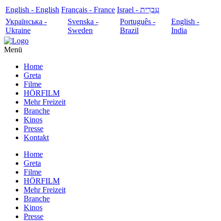
English - English
Français - France
עִבְרִית - Israel
Українська -
Svenska -
Português -
English -
Ukraine
Sweden
Brazil
India
Menü
Home
Greta
Filme
HÖRFILM
Mehr Freizeit
Branche
Kinos
Presse
Kontakt
Home
Greta
Filme
HÖRFILM
Mehr Freizeit
Branche
Kinos
Presse