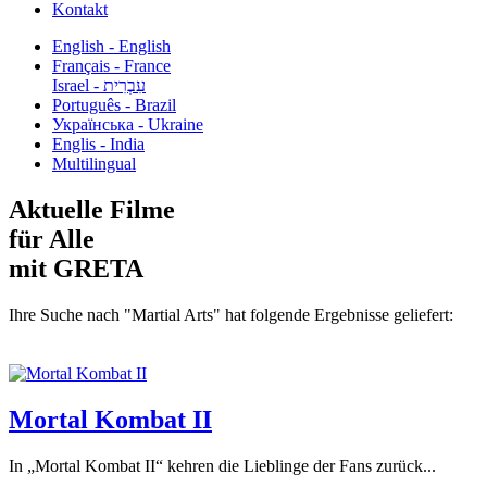
Kontakt
English - English
Français - France
עִבְרִית - Israel
Português - Brazil
Українська - Ukraine
Englis - India
Multilingual
Aktuelle Filme
für Alle
mit GRETA
Ihre Suche nach "Martial Arts" hat folgende Ergebnisse geliefert:
Mortal Kombat II
In „Mortal Kombat II“ kehren die Lieblinge der Fans zurück...