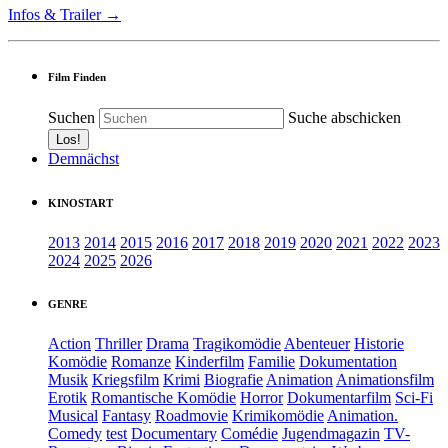
Infos & Trailer →
Film Finden
Suchen
Suche abschicken
Demnächst
KINOSTART
2013
2014
2015
2016
2017
2018
2019
2020
2021
2022
2023
2024
2025
2026
GENRE
Action
Thriller
Drama
Tragikomödie
Abenteuer
Historie
Komödie
Romanze
Kinderfilm
Familie
Dokumentation
Musik
Kriegsfilm
Krimi
Biografie
Animation
Animationsfilm
Erotik
Romantische Komödie
Horror
Dokumentarfilm
Sci-Fi
Musical
Fantasy
Roadmovie
Krimikomödie
Animation.
Comedy
test
Documentary
Comédie
Jugendmagazin
TV-