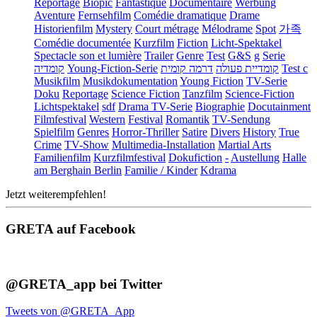
Reportage
Biopic
Fantastique
Documentaire
Werbung
Aventure
Fernsehfilm
Comédie dramatique
Drame
Historienfilm
Mystery
Court métrage
Mélodrame
Spot
가족
Comédie documentée
Kurzfilm
Fiction
Licht-Spektakel
Spectacle son et lumière
Trailer
Genre
Test
G&S
g
Serie
קומדיה
Young-Fiction-Serie
דרמה קומית
קומדיית פעולה
Test c
Musikfilm
Musikdokumentation
Young Fiction
TV-Serie
Doku
Reportage
Science Fiction
Tanzfilm
Science-Fiction
Lichtspektakel
sdf
Drama TV-Serie
Biographie
Docutainment
Filmfestival
Western
Festival
Romantik
TV-Sendung
Spielfilm
Genres
Horror-Thriller
Satire
Divers
History
True
Crime
TV-Show
Multimedia-Installation
Martial Arts
Familienfilm
Kurzfilmfestival
Dokufiction
-
Austellung
Halle
am Berghain Berlin
Familie / Kinder
Kdrama
Jetzt weiterempfehlen!
GRETA auf Facebook
@GRETA_app bei Twitter
Tweets von @GRETA_App