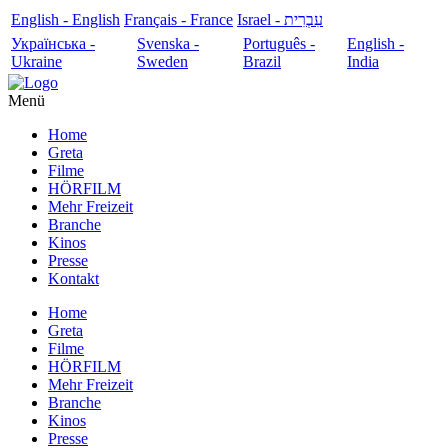
English - English
Français - France
עִבְרִית - Israel
Українська -
Svenska -
Português -
English -
Ukraine
Sweden
Brazil
India
Menü
Home
Greta
Filme
HÖRFILM
Mehr Freizeit
Branche
Kinos
Presse
Kontakt
Home
Greta
Filme
HÖRFILM
Mehr Freizeit
Branche
Kinos
Presse