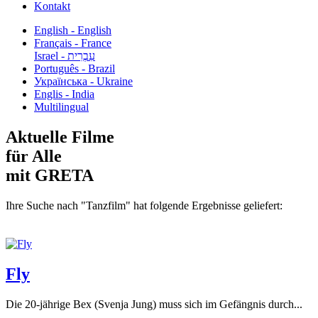
Kontakt
English - English
Français - France
עִבְרִית - Israel
Português - Brazil
Українська - Ukraine
Englis - India
Multilingual
Aktuelle Filme
für Alle
mit GRETA
Ihre Suche nach "Tanzfilm" hat folgende Ergebnisse geliefert:
Fly
Die 20-jährige Bex (Svenja Jung) muss sich im Gefängnis durch...