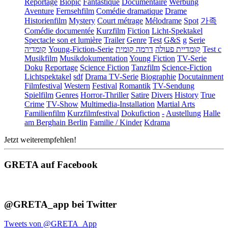
Reportage
Biopic
Fantastique
Documentaire
Werbung
Aventure
Fernsehfilm
Comédie dramatique
Drame
Historienfilm
Mystery
Court métrage
Mélodrame
Spot
가족
Comédie documentée
Kurzfilm
Fiction
Licht-Spektakel
Spectacle son et lumière
Trailer
Genre
Test
G&S
g
Serie
קומדיה
Young-Fiction-Serie
דרמה קומית
קומדיית פעולה
Test c
Musikfilm
Musikdokumentation
Young Fiction
TV-Serie
Doku
Reportage
Science Fiction
Tanzfilm
Science-Fiction
Lichtspektakel
sdf
Drama TV-Serie
Biographie
Docutainment
Filmfestival
Western
Festival
Romantik
TV-Sendung
Spielfilm
Genres
Horror-Thriller
Satire
Divers
History
True
Crime
TV-Show
Multimedia-Installation
Martial Arts
Familienfilm
Kurzfilmfestival
Dokufiction
-
Austellung
Halle
am Berghain Berlin
Familie / Kinder
Kdrama
Jetzt weiterempfehlen!
GRETA auf Facebook
@GRETA_app bei Twitter
Tweets von @GRETA_App