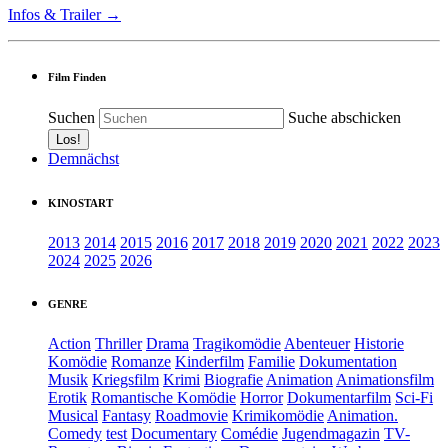
Infos & Trailer →
Film Finden
Suchen
Suche abschicken
Demnächst
KINOSTART
2013
2014
2015
2016
2017
2018
2019
2020
2021
2022
2023
2024
2025
2026
GENRE
Action
Thriller
Drama
Tragikomödie
Abenteuer
Historie
Komödie
Romanze
Kinderfilm
Familie
Dokumentation
Musik
Kriegsfilm
Krimi
Biografie
Animation
Animationsfilm
Erotik
Romantische Komödie
Horror
Dokumentarfilm
Sci-Fi
Musical
Fantasy
Roadmovie
Krimikomödie
Animation.
Comedy
test
Documentary
Comédie
Jugendmagazin
TV-