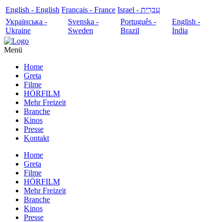
English - English
Français - France
עִבְרִית - Israel
Українська -
Svenska -
Português -
English -
Ukraine
Sweden
Brazil
India
Menü
Home
Greta
Filme
HÖRFILM
Mehr Freizeit
Branche
Kinos
Presse
Kontakt
Home
Greta
Filme
HÖRFILM
Mehr Freizeit
Branche
Kinos
Presse