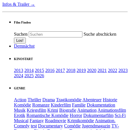
Infos & Trailer →
Film Finden
Suchen
Suche abschicken
Demnächst
KINOSTART
2013
2014
2015
2016
2017
2018
2019
2020
2021
2022
2023
2024
2025
2026
GENRE
Action
Thriller
Drama
Tragikomödie
Abenteuer
Historie
Komödie
Romanze
Kinderfilm
Familie
Dokumentation
Musik
Kriegsfilm
Krimi
Biografie
Animation
Animationsfilm
Erotik
Romantische Komödie
Horror
Dokumentarfilm
Sci-Fi
Musical
Fantasy
Roadmovie
Krimikomödie
Animation.
Comedy
test
Documentary
Comédie
Jugendmagazin
TV-