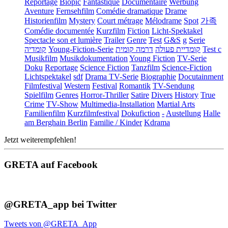
Reportage
Biopic
Fantastique
Documentaire
Werbung
Aventure
Fernsehfilm
Comédie dramatique
Drame
Historienfilm
Mystery
Court métrage
Mélodrame
Spot
가족
Comédie documentée
Kurzfilm
Fiction
Licht-Spektakel
Spectacle son et lumière
Trailer
Genre
Test
G&S
g
Serie
קומדיה
Young-Fiction-Serie
דרמה קומית
קומדיית פעולה
Test c
Musikfilm
Musikdokumentation
Young Fiction
TV-Serie
Doku
Reportage
Science Fiction
Tanzfilm
Science-Fiction
Lichtspektakel
sdf
Drama TV-Serie
Biographie
Docutainment
Filmfestival
Western
Festival
Romantik
TV-Sendung
Spielfilm
Genres
Horror-Thriller
Satire
Divers
History
True
Crime
TV-Show
Multimedia-Installation
Martial Arts
Familienfilm
Kurzfilmfestival
Dokufiction
-
Austellung
Halle
am Berghain Berlin
Familie / Kinder
Kdrama
Jetzt weiterempfehlen!
GRETA auf Facebook
@GRETA_app bei Twitter
Tweets von @GRETA_App