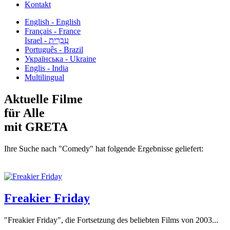
Kontakt
English - English
Français - France
עִבְרִית - Israel
Português - Brazil
Українська - Ukraine
Englis - India
Multilingual
Aktuelle Filme
für Alle
mit GRETA
Ihre Suche nach "Comedy" hat folgende Ergebnisse geliefert:
Freakier Friday
"Freakier Friday", die Fortsetzung des beliebten Films von 2003...