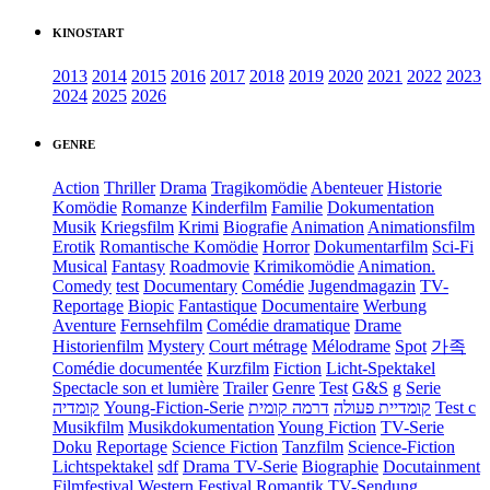
KINOSTART
2013
2014
2015
2016
2017
2018
2019
2020
2021
2022
2023
2024
2025
2026
GENRE
Action
Thriller
Drama
Tragikomödie
Abenteuer
Historie
Komödie
Romanze
Kinderfilm
Familie
Dokumentation
Musik
Kriegsfilm
Krimi
Biografie
Animation
Animationsfilm
Erotik
Romantische Komödie
Horror
Dokumentarfilm
Sci-Fi
Musical
Fantasy
Roadmovie
Krimikomödie
Animation.
Comedy
test
Documentary
Comédie
Jugendmagazin
TV-
Reportage
Biopic
Fantastique
Documentaire
Werbung
Aventure
Fernsehfilm
Comédie dramatique
Drame
Historienfilm
Mystery
Court métrage
Mélodrame
Spot
가족
Comédie documentée
Kurzfilm
Fiction
Licht-Spektakel
Spectacle son et lumière
Trailer
Genre
Test
G&S
g
Serie
קומדיה
Young-Fiction-Serie
דרמה קומית
קומדיית פעולה
Test c
Musikfilm
Musikdokumentation
Young Fiction
TV-Serie
Doku
Reportage
Science Fiction
Tanzfilm
Science-Fiction
Lichtspektakel
sdf
Drama TV-Serie
Biographie
Docutainment
Filmfestival
Western
Festival
Romantik
TV-Sendung