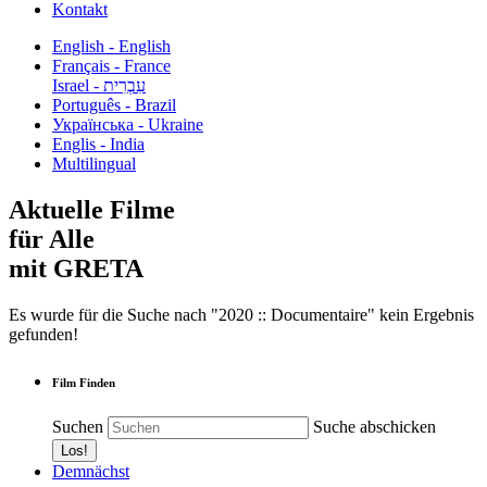
Kontakt
English - English
Français - France
עִבְרִית - Israel
Português - Brazil
Українська - Ukraine
Englis - India
Multilingual
Aktuelle Filme
für Alle
mit GRETA
Es wurde für die Suche nach "2020 :: Documentaire" kein Ergebnis
gefunden!
Film Finden
Suchen
Suche abschicken
Demnächst