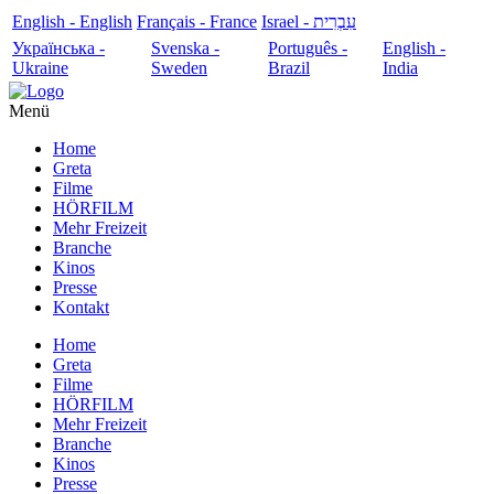
English - English
Français - France
עִבְרִית - Israel
Українська -
Svenska -
Português -
English -
Ukraine
Sweden
Brazil
India
Menü
Home
Greta
Filme
HÖRFILM
Mehr Freizeit
Branche
Kinos
Presse
Kontakt
Home
Greta
Filme
HÖRFILM
Mehr Freizeit
Branche
Kinos
Presse