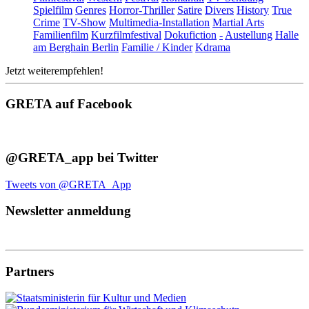
Spielfilm
Genres
Horror-Thriller
Satire
Divers
History
True
Crime
TV-Show
Multimedia-Installation
Martial Arts
Familienfilm
Kurzfilmfestival
Dokufiction
-
Austellung
Halle
am Berghain Berlin
Familie / Kinder
Kdrama
Jetzt weiterempfehlen!
GRETA auf Facebook
@GRETA_app bei Twitter
Tweets von @GRETA_App
Newsletter anmeldung
Partners