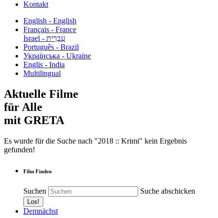
Kontakt
English - English
Français - France
עִבְרִית - Israel
Português - Brazil
Українська - Ukraine
Englis - India
Multilingual
Aktuelle Filme
für Alle
mit GRETA
Es wurde für die Suche nach "2018 :: Krimi" kein Ergebnis
gefunden!
Film Finden
Suchen
Suche abschicken
Demnächst