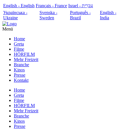
English - English
Français - France
עִבְרִית - Israel
Українська -
Svenska -
Português -
English -
Ukraine
Sweden
Brazil
India
Menü
Home
Greta
Filme
HÖRFILM
Mehr Freizeit
Branche
Kinos
Presse
Kontakt
Home
Greta
Filme
HÖRFILM
Mehr Freizeit
Branche
Kinos
Presse