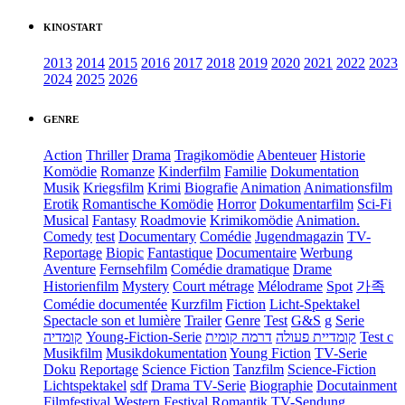
KINOSTART
2013
2014
2015
2016
2017
2018
2019
2020
2021
2022
2023
2024
2025
2026
GENRE
Action
Thriller
Drama
Tragikomödie
Abenteuer
Historie
Komödie
Romanze
Kinderfilm
Familie
Dokumentation
Musik
Kriegsfilm
Krimi
Biografie
Animation
Animationsfilm
Erotik
Romantische Komödie
Horror
Dokumentarfilm
Sci-Fi
Musical
Fantasy
Roadmovie
Krimikomödie
Animation.
Comedy
test
Documentary
Comédie
Jugendmagazin
TV-
Reportage
Biopic
Fantastique
Documentaire
Werbung
Aventure
Fernsehfilm
Comédie dramatique
Drame
Historienfilm
Mystery
Court métrage
Mélodrame
Spot
가족
Comédie documentée
Kurzfilm
Fiction
Licht-Spektakel
Spectacle son et lumière
Trailer
Genre
Test
G&S
g
Serie
קומדיה
Young-Fiction-Serie
דרמה קומית
קומדיית פעולה
Test c
Musikfilm
Musikdokumentation
Young Fiction
TV-Serie
Doku
Reportage
Science Fiction
Tanzfilm
Science-Fiction
Lichtspektakel
sdf
Drama TV-Serie
Biographie
Docutainment
Filmfestival
Western
Festival
Romantik
TV-Sendung