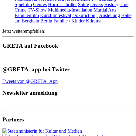
Spielfilm
Genres
Horror-Thriller
Satire
Divers
History
True
Crime
TV-Show
Multimedia-Installation
Martial Arts
Familienfilm
Kurzfilmfestival
Dokufiction
-
Austellung
Halle
am Berghain Berlin
Familie / Kinder
Kdrama
Jetzt weiterempfehlen!
GRETA auf Facebook
@GRETA_app bei Twitter
Tweets von @GRETA_App
Newsletter anmeldung
Partners