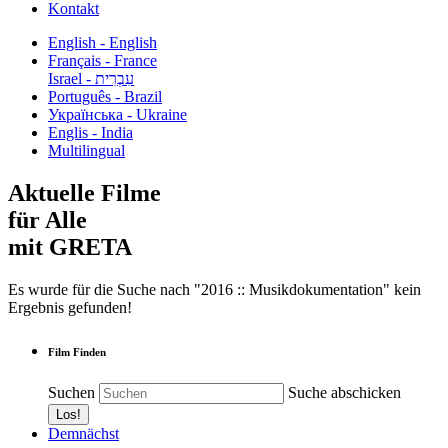
Kontakt
English - English
Français - France
עִבְרִית - Israel
Português - Brazil
Українська - Ukraine
Englis - India
Multilingual
Aktuelle Filme
für Alle
mit GRETA
Es wurde für die Suche nach "2016 :: Musikdokumentation" kein
Ergebnis gefunden!
Film Finden
Suchen
Suche abschicken
Demnächst