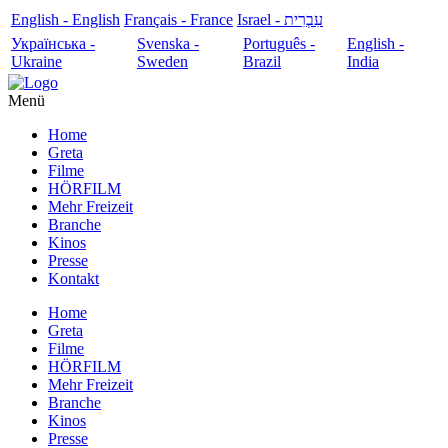
English - English
Français - France
עִבְרִית - Israel
Українська -
Svenska -
Português -
English -
Ukraine
Sweden
Brazil
India
Menü
Home
Greta
Filme
HÖRFILM
Mehr Freizeit
Branche
Kinos
Presse
Kontakt
Home
Greta
Filme
HÖRFILM
Mehr Freizeit
Branche
Kinos
Presse