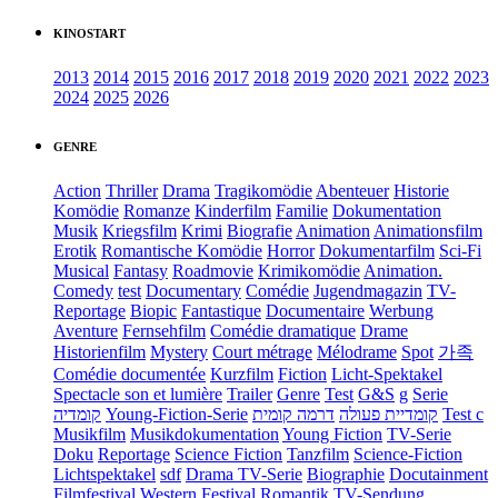
KINOSTART
2013
2014
2015
2016
2017
2018
2019
2020
2021
2022
2023
2024
2025
2026
GENRE
Action
Thriller
Drama
Tragikomödie
Abenteuer
Historie
Komödie
Romanze
Kinderfilm
Familie
Dokumentation
Musik
Kriegsfilm
Krimi
Biografie
Animation
Animationsfilm
Erotik
Romantische Komödie
Horror
Dokumentarfilm
Sci-Fi
Musical
Fantasy
Roadmovie
Krimikomödie
Animation.
Comedy
test
Documentary
Comédie
Jugendmagazin
TV-
Reportage
Biopic
Fantastique
Documentaire
Werbung
Aventure
Fernsehfilm
Comédie dramatique
Drame
Historienfilm
Mystery
Court métrage
Mélodrame
Spot
가족
Comédie documentée
Kurzfilm
Fiction
Licht-Spektakel
Spectacle son et lumière
Trailer
Genre
Test
G&S
g
Serie
קומדיה
Young-Fiction-Serie
דרמה קומית
קומדיית פעולה
Test c
Musikfilm
Musikdokumentation
Young Fiction
TV-Serie
Doku
Reportage
Science Fiction
Tanzfilm
Science-Fiction
Lichtspektakel
sdf
Drama TV-Serie
Biographie
Docutainment
Filmfestival
Western
Festival
Romantik
TV-Sendung