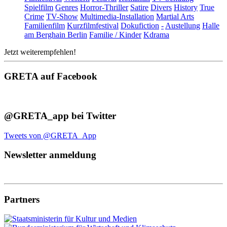
Spielfilm
Genres
Horror-Thriller
Satire
Divers
History
True
Crime
TV-Show
Multimedia-Installation
Martial Arts
Familienfilm
Kurzfilmfestival
Dokufiction
-
Austellung
Halle
am Berghain Berlin
Familie / Kinder
Kdrama
Jetzt weiterempfehlen!
GRETA auf Facebook
@GRETA_app bei Twitter
Tweets von @GRETA_App
Newsletter anmeldung
Partners