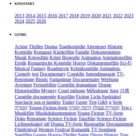
KINOSTART
2013
2014
2015
2016
2017
2018
2019
2020
2021
2022
2023
2024
2025
2026
GENRE
Action
Thriller
Drama
Tragikomödie
Abenteuer
Historie
Komödie
Romanze
Kinderfilm
Familie
Dokumentation
Musik
Kriegsfilm
Krimi
Biografie
Animation
Animationsfilm
Erotik
Romantische Komödie
Horror
Dokumentarfilm
Sci-Fi
Musical
Fantasy
Roadmovie
Krimikomödie
Animation.
Comedy
test
Documentary
Comédie
Jugendmagazin
TV-
Reportage
Biopic
Fantastique
Documentaire
Werbung
Aventure
Fernsehfilm
Comédie dramatique
Drame
Historienfilm
Mystery
Court métrage
Mélodrame
Spot
가족
Comédie documentée
Kurzfilm
Fiction
Licht-Spektakel
Spectacle son et lumière
Trailer
Genre
Test
G&S
g
Serie
קומדיה
Young-Fiction-Serie
דרמה קומית
קומדיית פעולה
Test c
Musikfilm
Musikdokumentation
Young Fiction
TV-Serie
Doku
Reportage
Science Fiction
Tanzfilm
Science-Fiction
Lichtspektakel
sdf
Drama TV-Serie
Biographie
Docutainment
Filmfestival
Western
Festival
Romantik
TV-Sendung
Spielfilm
Genres
Horror-Thriller
Satire
Divers
History
True