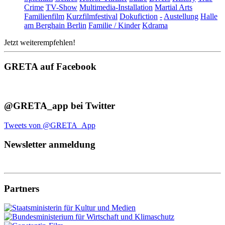
Crime
TV-Show
Multimedia-Installation
Martial Arts
Familienfilm
Kurzfilmfestival
Dokufiction
-
Austellung
Halle
am Berghain Berlin
Familie / Kinder
Kdrama
Jetzt weiterempfehlen!
GRETA auf Facebook
@GRETA_app bei Twitter
Tweets von @GRETA_App
Newsletter anmeldung
Partners