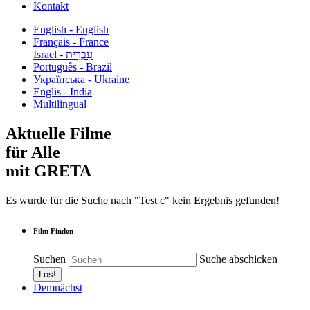
Kontakt
English - English
Français - France
עִבְרִית - Israel
Português - Brazil
Українська - Ukraine
Englis - India
Multilingual
Aktuelle Filme
für Alle
mit GRETA
Es wurde für die Suche nach "Test c" kein Ergebnis gefunden!
Film Finden
Suchen
Suche abschicken
Demnächst