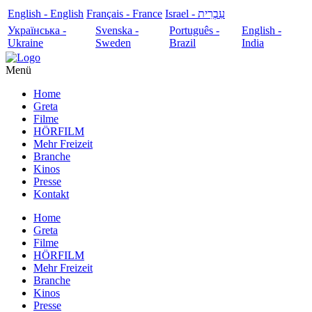
English - English
Français - France
עִבְרִית - Israel
Українська -
Svenska -
Português -
English -
Ukraine
Sweden
Brazil
India
Menü
Home
Greta
Filme
HÖRFILM
Mehr Freizeit
Branche
Kinos
Presse
Kontakt
Home
Greta
Filme
HÖRFILM
Mehr Freizeit
Branche
Kinos
Presse