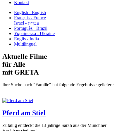
Kontakt
English - English
Français - France
עִבְרִית - Israel
Português - Brazil
Українська - Ukraine
Englis - India
Multilingual
Aktuelle Filme
für Alle
mit GRETA
Ihre Suche nach "Familie" hat folgende Ergebnisse geliefert:
Pferd am Stiel
Zufällig entdeckt die 13-jährige Sarah aus der Münchner
Hochhaussiedlung...