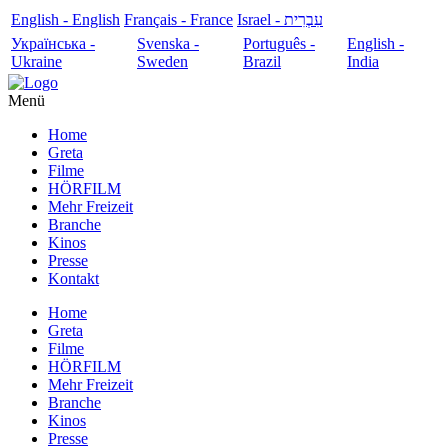
English - English
Français - France
עִבְרִית - Israel
Українська -
Svenska -
Português -
English -
Ukraine
Sweden
Brazil
India
Menü
Home
Greta
Filme
HÖRFILM
Mehr Freizeit
Branche
Kinos
Presse
Kontakt
Home
Greta
Filme
HÖRFILM
Mehr Freizeit
Branche
Kinos
Presse