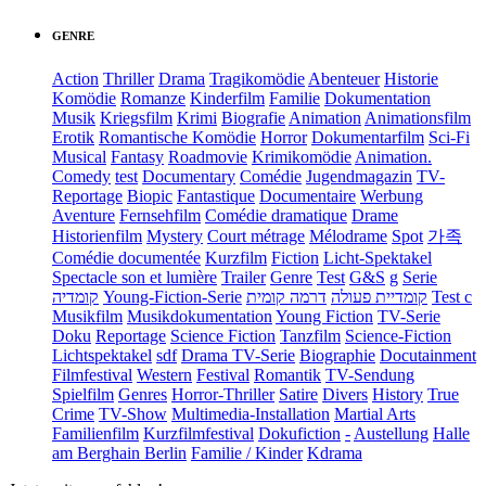
GENRE
Action
Thriller
Drama
Tragikomödie
Abenteuer
Historie
Komödie
Romanze
Kinderfilm
Familie
Dokumentation
Musik
Kriegsfilm
Krimi
Biografie
Animation
Animationsfilm
Erotik
Romantische Komödie
Horror
Dokumentarfilm
Sci-Fi
Musical
Fantasy
Roadmovie
Krimikomödie
Animation.
Comedy
test
Documentary
Comédie
Jugendmagazin
TV-
Reportage
Biopic
Fantastique
Documentaire
Werbung
Aventure
Fernsehfilm
Comédie dramatique
Drame
Historienfilm
Mystery
Court métrage
Mélodrame
Spot
가족
Comédie documentée
Kurzfilm
Fiction
Licht-Spektakel
Spectacle son et lumière
Trailer
Genre
Test
G&S
g
Serie
קומדיה
Young-Fiction-Serie
דרמה קומית
קומדיית פעולה
Test c
Musikfilm
Musikdokumentation
Young Fiction
TV-Serie
Doku
Reportage
Science Fiction
Tanzfilm
Science-Fiction
Lichtspektakel
sdf
Drama TV-Serie
Biographie
Docutainment
Filmfestival
Western
Festival
Romantik
TV-Sendung
Spielfilm
Genres
Horror-Thriller
Satire
Divers
History
True
Crime
TV-Show
Multimedia-Installation
Martial Arts
Familienfilm
Kurzfilmfestival
Dokufiction
-
Austellung
Halle
am Berghain Berlin
Familie / Kinder
Kdrama