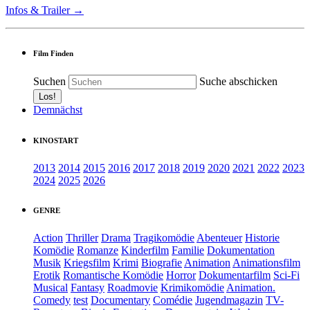
Infos & Trailer →
Film Finden
Suchen
Suche abschicken
Demnächst
KINOSTART
2013
2014
2015
2016
2017
2018
2019
2020
2021
2022
2023
2024
2025
2026
GENRE
Action
Thriller
Drama
Tragikomödie
Abenteuer
Historie
Komödie
Romanze
Kinderfilm
Familie
Dokumentation
Musik
Kriegsfilm
Krimi
Biografie
Animation
Animationsfilm
Erotik
Romantische Komödie
Horror
Dokumentarfilm
Sci-Fi
Musical
Fantasy
Roadmovie
Krimikomödie
Animation.
Comedy
test
Documentary
Comédie
Jugendmagazin
TV-