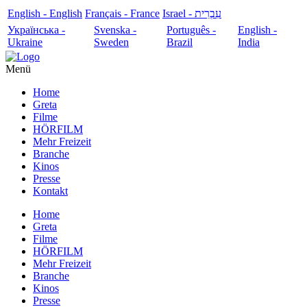
English - English
Français - France
עִבְרִית - Israel
Українська -
Svenska -
Português -
English -
Ukraine
Sweden
Brazil
India
Menü
Home
Greta
Filme
HÖRFILM
Mehr Freizeit
Branche
Kinos
Presse
Kontakt
Home
Greta
Filme
HÖRFILM
Mehr Freizeit
Branche
Kinos
Presse