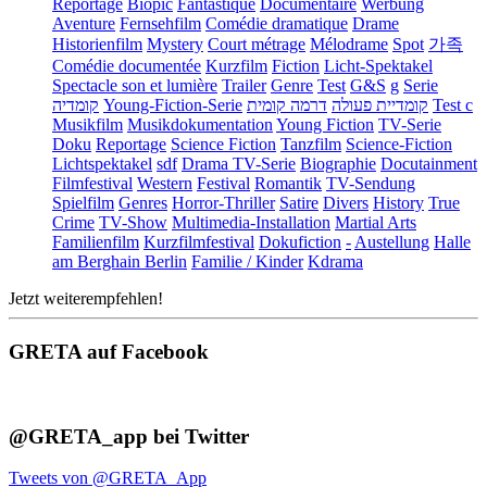
Reportage
Biopic
Fantastique
Documentaire
Werbung
Aventure
Fernsehfilm
Comédie dramatique
Drame
Historienfilm
Mystery
Court métrage
Mélodrame
Spot
가족
Comédie documentée
Kurzfilm
Fiction
Licht-Spektakel
Spectacle son et lumière
Trailer
Genre
Test
G&S
g
Serie
קומדיה
Young-Fiction-Serie
דרמה קומית
קומדיית פעולה
Test c
Musikfilm
Musikdokumentation
Young Fiction
TV-Serie
Doku
Reportage
Science Fiction
Tanzfilm
Science-Fiction
Lichtspektakel
sdf
Drama TV-Serie
Biographie
Docutainment
Filmfestival
Western
Festival
Romantik
TV-Sendung
Spielfilm
Genres
Horror-Thriller
Satire
Divers
History
True
Crime
TV-Show
Multimedia-Installation
Martial Arts
Familienfilm
Kurzfilmfestival
Dokufiction
-
Austellung
Halle
am Berghain Berlin
Familie / Kinder
Kdrama
Jetzt weiterempfehlen!
GRETA auf Facebook
@GRETA_app bei Twitter
Tweets von @GRETA_App