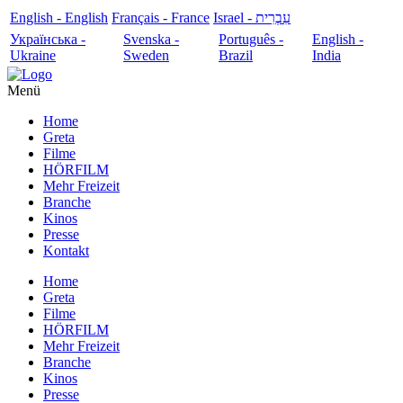
English - English
Français - France
עִבְרִית - Israel
Українська -
Svenska -
Português -
English -
Ukraine
Sweden
Brazil
India
Menü
Home
Greta
Filme
HÖRFILM
Mehr Freizeit
Branche
Kinos
Presse
Kontakt
Home
Greta
Filme
HÖRFILM
Mehr Freizeit
Branche
Kinos
Presse