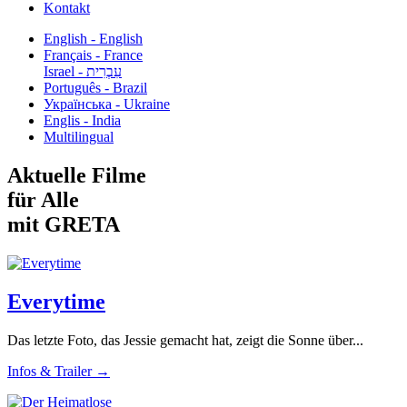
Kontakt
English - English
Français - France
עִבְרִית - Israel
Português - Brazil
Українська - Ukraine
Englis - India
Multilingual
Aktuelle Filme
für Alle
mit GRETA
Everytime
Das letzte Foto, das Jessie gemacht hat, zeigt die Sonne über...
Infos & Trailer →