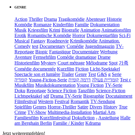
GENRE
Action
Thriller
Drama
Tragikomödie
Abenteuer
Historie
Komödie
Romanze
Kinderfilm
Familie
Dokumentation
Musik
Kriegsfilm
Krimi
Biografie
Animation
Animationsfilm
Erotik
Romantische Komödie
Horror
Dokumentarfilm
Sci-Fi
Musical
Fantasy
Roadmovie
Krimikomödie
Animation.
Comedy
test
Documentary
Comédie
Jugendmagazin
TV-
Reportage
Biopic
Fantastique
Documentaire
Werbung
Aventure
Fernsehfilm
Comédie dramatique
Drame
Historienfilm
Mystery
Court métrage
Mélodrame
Spot
가족
Comédie documentée
Kurzfilm
Fiction
Licht-Spektakel
Spectacle son et lumière
Trailer
Genre
Test
G&S
g
Serie
קומדיה
Young-Fiction-Serie
דרמה קומית
קומדיית פעולה
Test c
Musikfilm
Musikdokumentation
Young Fiction
TV-Serie
Doku
Reportage
Science Fiction
Tanzfilm
Science-Fiction
Lichtspektakel
sdf
Drama TV-Serie
Biographie
Docutainment
Filmfestival
Western
Festival
Romantik
TV-Sendung
Spielfilm
Genres
Horror-Thriller
Satire
Divers
History
True
Crime
TV-Show
Multimedia-Installation
Martial Arts
Familienfilm
Kurzfilmfestival
Dokufiction
-
Austellung
Halle
am Berghain Berlin
Familie / Kinder
Kdrama
Jetzt weiterempfehlen!