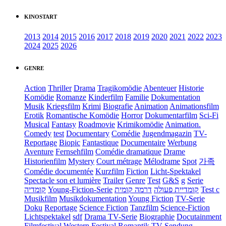
KINOSTART
2013
2014
2015
2016
2017
2018
2019
2020
2021
2022
2023
2024
2025
2026
GENRE
Action
Thriller
Drama
Tragikomödie
Abenteuer
Historie
Komödie
Romanze
Kinderfilm
Familie
Dokumentation
Musik
Kriegsfilm
Krimi
Biografie
Animation
Animationsfilm
Erotik
Romantische Komödie
Horror
Dokumentarfilm
Sci-Fi
Musical
Fantasy
Roadmovie
Krimikomödie
Animation.
Comedy
test
Documentary
Comédie
Jugendmagazin
TV-
Reportage
Biopic
Fantastique
Documentaire
Werbung
Aventure
Fernsehfilm
Comédie dramatique
Drame
Historienfilm
Mystery
Court métrage
Mélodrame
Spot
가족
Comédie documentée
Kurzfilm
Fiction
Licht-Spektakel
Spectacle son et lumière
Trailer
Genre
Test
G&S
g
Serie
קומדיה
Young-Fiction-Serie
דרמה קומית
קומדיית פעולה
Test c
Musikfilm
Musikdokumentation
Young Fiction
TV-Serie
Doku
Reportage
Science Fiction
Tanzfilm
Science-Fiction
Lichtspektakel
sdf
Drama TV-Serie
Biographie
Docutainment
Filmfestival
Western
Festival
Romantik
TV-Sendung