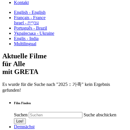
Kontakt
English - English
Français - France
עִבְרִית - Israel
Português - Brazil
Українська - Ukraine
Englis - India
Multilingual
Aktuelle Filme
für Alle
mit GRETA
Es wurde für die Suche nach "2025 :: 가족" kein Ergebnis
gefunden!
Film Finden
Suchen
Suche abschicken
Demnächst