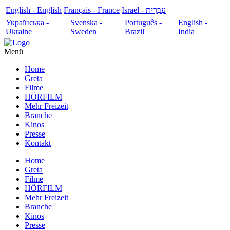
English - English
Français - France
עִבְרִית - Israel
Українська -
Svenska -
Português -
English -
Ukraine
Sweden
Brazil
India
Menü
Home
Greta
Filme
HÖRFILM
Mehr Freizeit
Branche
Kinos
Presse
Kontakt
Home
Greta
Filme
HÖRFILM
Mehr Freizeit
Branche
Kinos
Presse