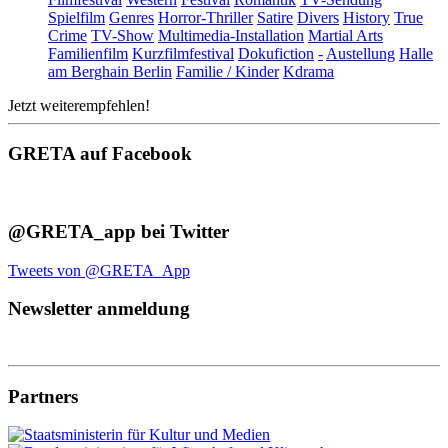
Spielfilm
Genres
Horror-Thriller
Satire
Divers
History
True
Crime
TV-Show
Multimedia-Installation
Martial Arts
Familienfilm
Kurzfilmfestival
Dokufiction
-
Austellung
Halle
am Berghain Berlin
Familie / Kinder
Kdrama
Jetzt weiterempfehlen!
GRETA auf Facebook
@GRETA_app bei Twitter
Tweets von @GRETA_App
Newsletter anmeldung
Partners