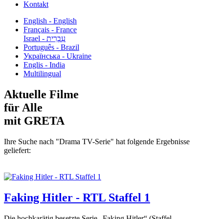
Kontakt
English - English
Français - France
עִבְרִית - Israel
Português - Brazil
Українська - Ukraine
Englis - India
Multilingual
Aktuelle Filme
für Alle
mit GRETA
Ihre Suche nach "Drama TV-Serie" hat folgende Ergebnisse
geliefert:
Faking Hitler - RTL Staffel 1
Die hochkarätig besetzte Serie „Faking Hitler“ (Staffel...