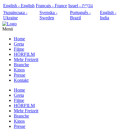
English - English
Français - France
עִבְרִית - Israel
Українська -
Svenska -
Português -
English -
Ukraine
Sweden
Brazil
India
Menü
Home
Greta
Filme
HÖRFILM
Mehr Freizeit
Branche
Kinos
Presse
Kontakt
Home
Greta
Filme
HÖRFILM
Mehr Freizeit
Branche
Kinos
Presse