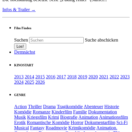
Infos & Trailer →
Film Finden
Suchen
Suche abschicken
Demnächst
KINOSTART
2013
2014
2015
2016
2017
2018
2019
2020
2021
2022
2023
2024
2025
2026
GENRE
Action
Thriller
Drama
Tragikomödie
Abenteuer
Historie
Komödie
Romanze
Kinderfilm
Familie
Dokumentation
Musik
Kriegsfilm
Krimi
Biografie
Animation
Animationsfilm
Erotik
Romantische Komödie
Horror
Dokumentarfilm
Sci-Fi
Musical
Fantasy
Roadmovie
Krimikomödie
Animation.