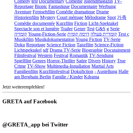
Comedy
test
Documentary
Comédie
Jugendmagazin
TV-
Reportage
Biopic
Fantastique
Documentaire
Werbung
Aventure
Fernsehfilm
Comédie dramatique
Drame
Historienfilm
Mystery
Court métrage
Mélodrame
Spot
가족
Comédie documentée
Kurzfilm
Fiction
Licht-Spektakel
Spectacle son et lumière
Trailer
Genre
Test
G&S
g
Serie
קומדיה
Young-Fiction-Serie
דרמה קומית
קומדיית פעולה
Test c
Musikfilm
Musikdokumentation
Young Fiction
TV-Serie
Doku
Reportage
Science Fiction
Tanzfilm
Science-Fiction
Lichtspektakel
sdf
Drama TV-Serie
Biographie
Docutainment
Filmfestival
Western
Festival
Romantik
TV-Sendung
Spielfilm
Genres
Horror-Thriller
Satire
Divers
History
True
Crime
TV-Show
Multimedia-Installation
Martial Arts
Familienfilm
Kurzfilmfestival
Dokufiction
-
Austellung
Halle
am Berghain Berlin
Familie / Kinder
Kdrama
Jetzt weiterempfehlen!
GRETA auf Facebook
@GRETA_app bei Twitter