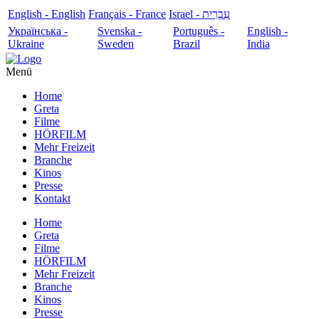
English - English
Français - France
עִבְרִית - Israel
Українська -
Svenska -
Português -
English -
Ukraine
Sweden
Brazil
India
Menü
Home
Greta
Filme
HÖRFILM
Mehr Freizeit
Branche
Kinos
Presse
Kontakt
Home
Greta
Filme
HÖRFILM
Mehr Freizeit
Branche
Kinos
Presse