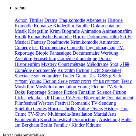
GENRE
Action
Thriller
Drama
Tragikomödie
Abenteuer
Historie
Komödie
Romanze
Kinderfilm
Familie
Dokumentation
Musik
Kriegsfilm
Krimi
Biografie
Animation
Animationsfilm
Erotik
Romantische Komödie
Horror
Dokumentarfilm
Sci-Fi
Musical
Fantasy
Roadmovie
Krimikomödie
Animation.
Comedy
test
Documentary
Comédie
Jugendmagazin
TV-
Reportage
Biopic
Fantastique
Documentaire
Werbung
Aventure
Fernsehfilm
Comédie dramatique
Drame
Historienfilm
Mystery
Court métrage
Mélodrame
Spot
가족
Comédie documentée
Kurzfilm
Fiction
Licht-Spektakel
Spectacle son et lumière
Trailer
Genre
Test
G&S
g
Serie
קומדיה
Young-Fiction-Serie
דרמה קומית
קומדיית פעולה
Test c
Musikfilm
Musikdokumentation
Young Fiction
TV-Serie
Doku
Reportage
Science Fiction
Tanzfilm
Science-Fiction
Lichtspektakel
sdf
Drama TV-Serie
Biographie
Docutainment
Filmfestival
Western
Festival
Romantik
TV-Sendung
Spielfilm
Genres
Horror-Thriller
Satire
Divers
History
True
Crime
TV-Show
Multimedia-Installation
Martial Arts
Familienfilm
Kurzfilmfestival
Dokufiction
-
Austellung
Halle
am Berghain Berlin
Familie / Kinder
Kdrama
Jetzt weiterempfehlen!