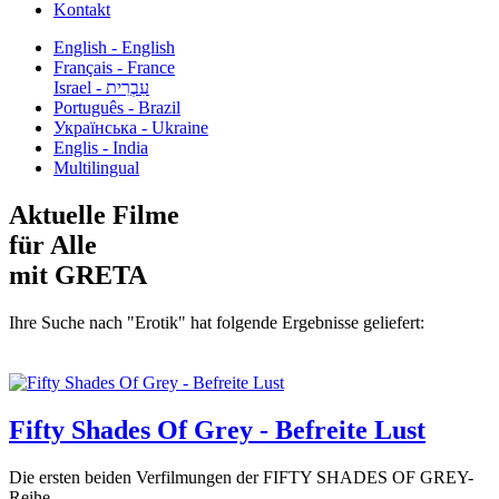
Kontakt
English - English
Français - France
עִבְרִית - Israel
Português - Brazil
Українська - Ukraine
Englis - India
Multilingual
Aktuelle Filme
für Alle
mit GRETA
Ihre Suche nach "Erotik" hat folgende Ergebnisse geliefert:
Fifty Shades Of Grey - Befreite Lust
Die ersten beiden Verfilmungen der FIFTY SHADES OF GREY-
Reihe...