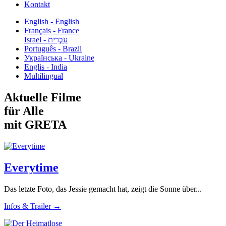
Kontakt
English - English
Français - France
עִבְרִית - Israel
Português - Brazil
Українська - Ukraine
Englis - India
Multilingual
Aktuelle Filme
für Alle
mit GRETA
Everytime
Das letzte Foto, das Jessie gemacht hat, zeigt die Sonne über...
Infos & Trailer →