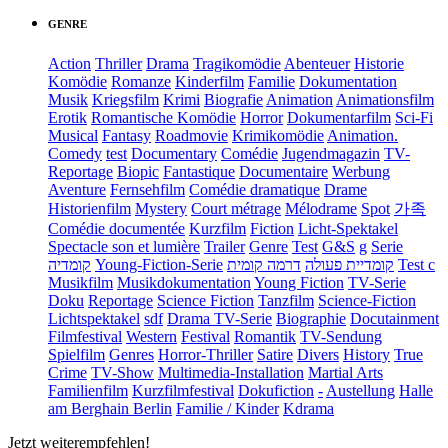
GENRE
Action
Thriller
Drama
Tragikomödie
Abenteuer
Historie
Komödie
Romanze
Kinderfilm
Familie
Dokumentation
Musik
Kriegsfilm
Krimi
Biografie
Animation
Animationsfilm
Erotik
Romantische Komödie
Horror
Dokumentarfilm
Sci-Fi
Musical
Fantasy
Roadmovie
Krimikomödie
Animation.
Comedy
test
Documentary
Comédie
Jugendmagazin
TV-
Reportage
Biopic
Fantastique
Documentaire
Werbung
Aventure
Fernsehfilm
Comédie dramatique
Drame
Historienfilm
Mystery
Court métrage
Mélodrame
Spot
가족
Comédie documentée
Kurzfilm
Fiction
Licht-Spektakel
Spectacle son et lumière
Trailer
Genre
Test
G&S
g
Serie
קומדיה
Young-Fiction-Serie
דרמה קומית
קומדיית פעולה
Test c
Musikfilm
Musikdokumentation
Young Fiction
TV-Serie
Doku
Reportage
Science Fiction
Tanzfilm
Science-Fiction
Lichtspektakel
sdf
Drama TV-Serie
Biographie
Docutainment
Filmfestival
Western
Festival
Romantik
TV-Sendung
Spielfilm
Genres
Horror-Thriller
Satire
Divers
History
True
Crime
TV-Show
Multimedia-Installation
Martial Arts
Familienfilm
Kurzfilmfestival
Dokufiction
-
Austellung
Halle
am Berghain Berlin
Familie / Kinder
Kdrama
Jetzt weiterempfehlen!