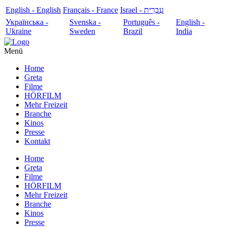
English - English
Français - France
עִבְרִית - Israel
Українська -
Svenska -
Português -
English -
Ukraine
Sweden
Brazil
India
Menü
Home
Greta
Filme
HÖRFILM
Mehr Freizeit
Branche
Kinos
Presse
Kontakt
Home
Greta
Filme
HÖRFILM
Mehr Freizeit
Branche
Kinos
Presse