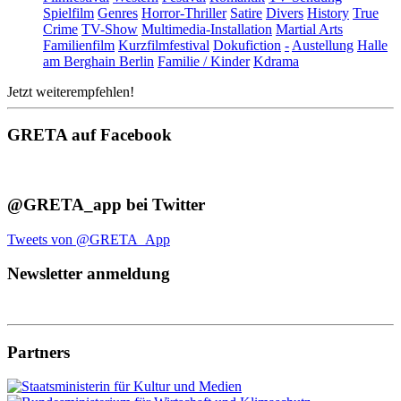
Spielfilm
Genres
Horror-Thriller
Satire
Divers
History
True
Crime
TV-Show
Multimedia-Installation
Martial Arts
Familienfilm
Kurzfilmfestival
Dokufiction
-
Austellung
Halle
am Berghain Berlin
Familie / Kinder
Kdrama
Jetzt weiterempfehlen!
GRETA auf Facebook
@GRETA_app bei Twitter
Tweets von @GRETA_App
Newsletter anmeldung
Partners