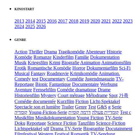
KINOSTART
2013
2014
2015
2016
2017
2018
2019
2020
2021
2022
2023
2024
2025
2026
GENRE
Action
Thriller
Drama
Tragikomödie
Abenteuer
Historie
Komödie
Romanze
Kinderfilm
Familie
Dokumentation
Musik
Kriegsfilm
Krimi
Biografie
Animation
Animationsfilm
Erotik
Romantische Komödie
Horror
Dokumentarfilm
Sci-Fi
Musical
Fantasy
Roadmovie
Krimikomödie
Animation.
Comedy
test
Documentary
Comédie
Jugendmagazin
TV-
Reportage
Biopic
Fantastique
Documentaire
Werbung
Aventure
Fernsehfilm
Comédie dramatique
Drame
Historienfilm
Mystery
Court métrage
Mélodrame
Spot
가족
Comédie documentée
Kurzfilm
Fiction
Licht-Spektakel
Spectacle son et lumière
Trailer
Genre
Test
G&S
g
Serie
קומדיה
Young-Fiction-Serie
דרמה קומית
קומדיית פעולה
Test c
Musikfilm
Musikdokumentation
Young Fiction
TV-Serie
Doku
Reportage
Science Fiction
Tanzfilm
Science-Fiction
Lichtspektakel
sdf
Drama TV-Serie
Biographie
Docutainment
Filmfestival
Western
Festival
Romantik
TV-Sendung