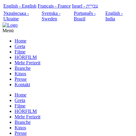
English - English
Français - France
עִבְרִית - Israel
Українська -
Svenska -
Português -
English -
Ukraine
Sweden
Brazil
India
Menü
Home
Greta
Filme
HÖRFILM
Mehr Freizeit
Branche
Kinos
Presse
Kontakt
Home
Greta
Filme
HÖRFILM
Mehr Freizeit
Branche
Kinos
Presse