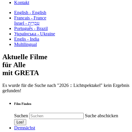
Kontakt
English - English
Français - France
עִבְרִית - Israel
Português - Brazil
Українська - Ukraine
Englis - India
Multilingual
Aktuelle Filme
für Alle
mit GRETA
Es wurde für die Suche nach "2026 :: Lichtspektakel" kein Ergebnis
gefunden!
Film Finden
Suchen
Suche abschicken
Demnächst