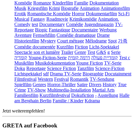
Komödie
Romanze
Kinderfilm
Familie
Dokumentation
Musik
Kriegsfilm
Krimi
Biografie
Animation
Animationsfilm
Erotik
Romantische Komödie
Horror
Dokumentarfilm
Sci-Fi
Musical
Fantasy
Roadmovie
Krimikomödie
Animation.
Comedy
test
Documentary
Comédie
Jugendmagazin
TV-
Reportage
Biopic
Fantastique
Documentaire
Werbung
Aventure
Fernsehfilm
Comédie dramatique
Drame
Historienfilm
Mystery
Court métrage
Mélodrame
Spot
가족
Comédie documentée
Kurzfilm
Fiction
Licht-Spektakel
Spectacle son et lumière
Trailer
Genre
Test
G&S
g
Serie
קומדיה
Young-Fiction-Serie
דרמה קומית
קומדיית פעולה
Test c
Musikfilm
Musikdokumentation
Young Fiction
TV-Serie
Doku
Reportage
Science Fiction
Tanzfilm
Science-Fiction
Lichtspektakel
sdf
Drama TV-Serie
Biographie
Docutainment
Filmfestival
Western
Festival
Romantik
TV-Sendung
Spielfilm
Genres
Horror-Thriller
Satire
Divers
History
True
Crime
TV-Show
Multimedia-Installation
Martial Arts
Familienfilm
Kurzfilmfestival
Dokufiction
-
Austellung
Halle
am Berghain Berlin
Familie / Kinder
Kdrama
Jetzt weiterempfehlen!
GRETA auf Facebook