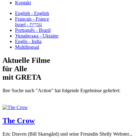
Kontakt
English - English
Français - France
עִבְרִית - Israel
Português - Brazil
Українська - Ukraine
Englis - India
Multilingual
Aktuelle Filme
für Alle
mit GRETA
Ihre Suche nach "Action" hat folgende Ergebnisse geliefert:
The Crow
Eric Draven (Bill Skarsgård) und seine Freundin Shelly Webster...