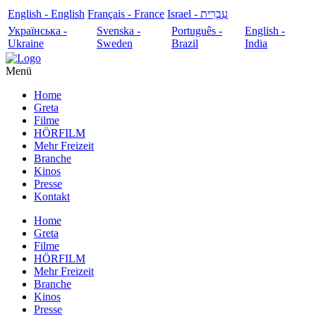
English - English
Français - France
עִבְרִית - Israel
Українська -
Svenska -
Português -
English -
Ukraine
Sweden
Brazil
India
Menü
Home
Greta
Filme
HÖRFILM
Mehr Freizeit
Branche
Kinos
Presse
Kontakt
Home
Greta
Filme
HÖRFILM
Mehr Freizeit
Branche
Kinos
Presse