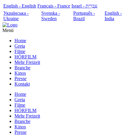
English - English
Français - France
עִבְרִית - Israel
Українська -
Svenska -
Português -
English -
Ukraine
Sweden
Brazil
India
Menü
Home
Greta
Filme
HÖRFILM
Mehr Freizeit
Branche
Kinos
Presse
Kontakt
Home
Greta
Filme
HÖRFILM
Mehr Freizeit
Branche
Kinos
Presse