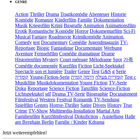
GENRE
Action
Thriller
Drama
Tragikomödie
Abenteuer
Historie
Komödie
Romanze
Kinderfilm
Familie
Dokumentation
Musik
Kriegsfilm
Krimi
Biografie
Animation
Animationsfilm
Erotik
Romantische Komödie
Horror
Dokumentarfilm
Sci-Fi
Musical
Fantasy
Roadmovie
Krimikomödie
Animation.
Comedy
test
Documentary
Comédie
Jugendmagazin
TV-
Reportage
Biopic
Fantastique
Documentaire
Werbung
Aventure
Fernsehfilm
Comédie dramatique
Drame
Historienfilm
Mystery
Court métrage
Mélodrame
Spot
가족
Comédie documentée
Kurzfilm
Fiction
Licht-Spektakel
Spectacle son et lumière
Trailer
Genre
Test
G&S
g
Serie
קומדיה
Young-Fiction-Serie
דרמה קומית
קומדיית פעולה
Test c
Musikfilm
Musikdokumentation
Young Fiction
TV-Serie
Doku
Reportage
Science Fiction
Tanzfilm
Science-Fiction
Lichtspektakel
sdf
Drama TV-Serie
Biographie
Docutainment
Filmfestival
Western
Festival
Romantik
TV-Sendung
Spielfilm
Genres
Horror-Thriller
Satire
Divers
History
True
Crime
TV-Show
Multimedia-Installation
Martial Arts
Familienfilm
Kurzfilmfestival
Dokufiction
-
Austellung
Halle
am Berghain Berlin
Familie / Kinder
Kdrama
Jetzt weiterempfehlen!