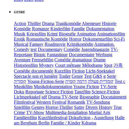
GENRE
Action
Thriller
Drama
Tragikomödie
Abenteuer
Historie
Komödie
Romanze
Kinderfilm
Familie
Dokumentation
Musik
Kriegsfilm
Krimi
Biografie
Animation
Animationsfilm
Erotik
Romantische Komödie
Horror
Dokumentarfilm
Sci-Fi
Musical
Fantasy
Roadmovie
Krimikomödie
Animation.
Comedy
test
Documentary
Comédie
Jugendmagazin
TV-
Reportage
Biopic
Fantastique
Documentaire
Werbung
Aventure
Fernsehfilm
Comédie dramatique
Drame
Historienfilm
Mystery
Court métrage
Mélodrame
Spot
가족
Comédie documentée
Kurzfilm
Fiction
Licht-Spektakel
Spectacle son et lumière
Trailer
Genre
Test
G&S
g
Serie
קומדיה
Young-Fiction-Serie
דרמה קומית
קומדיית פעולה
Test c
Musikfilm
Musikdokumentation
Young Fiction
TV-Serie
Doku
Reportage
Science Fiction
Tanzfilm
Science-Fiction
Lichtspektakel
sdf
Drama TV-Serie
Biographie
Docutainment
Filmfestival
Western
Festival
Romantik
TV-Sendung
Spielfilm
Genres
Horror-Thriller
Satire
Divers
History
True
Crime
TV-Show
Multimedia-Installation
Martial Arts
Familienfilm
Kurzfilmfestival
Dokufiction
-
Austellung
Halle
am Berghain Berlin
Familie / Kinder
Kdrama