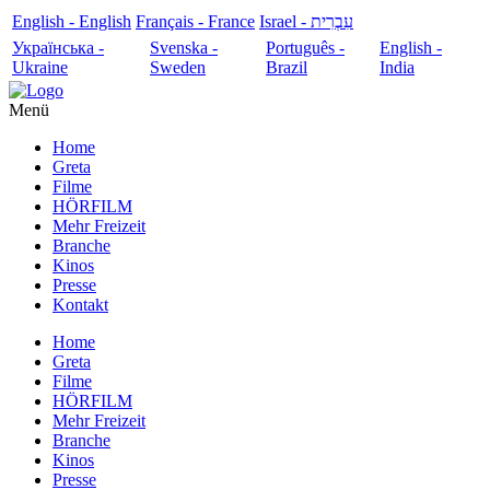
English - English
Français - France
עִבְרִית - Israel
Українська -
Svenska -
Português -
English -
Ukraine
Sweden
Brazil
India
Menü
Home
Greta
Filme
HÖRFILM
Mehr Freizeit
Branche
Kinos
Presse
Kontakt
Home
Greta
Filme
HÖRFILM
Mehr Freizeit
Branche
Kinos
Presse