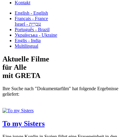
Kontakt
English - English
Français - France
עִבְרִית - Israel
Português - Brazil
Українська - Ukraine
Englis - India
Multilingual
Aktuelle Filme
für Alle
mit GRETA
Ihre Suche nach "Dokumentarfilm" hat folgende Ergebnisse
geliefert:
To my Sisters
Eine junge Kurdin in Syrien führt eine Fraueneinheit in den...