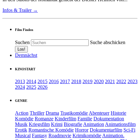
Infos & Trailer →
Film Finden
Suchen
Suche abschicken
Demnächst
KINOSTART
2013
2014
2015
2016
2017
2018
2019
2020
2021
2022
2023
2024
2025
2026
GENRE
Action
Thriller
Drama
Tragikomödie
Abenteuer
Historie
Komödie
Romanze
Kinderfilm
Familie
Dokumentation
Musik
Kriegsfilm
Krimi
Biografie
Animation
Animationsfilm
Erotik
Romantische Komödie
Horror
Dokumentarfilm
Sci-Fi
Musical
Fantasy
Roadmovie
Krimikomödie
Animation.