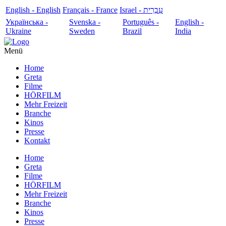
English - English
Français - France
עִבְרִית - Israel
Українська -
Svenska -
Português -
English -
Ukraine
Sweden
Brazil
India
Menü
Home
Greta
Filme
HÖRFILM
Mehr Freizeit
Branche
Kinos
Presse
Kontakt
Home
Greta
Filme
HÖRFILM
Mehr Freizeit
Branche
Kinos
Presse