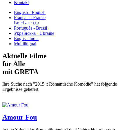
Kontakt
English - English
Français - France
עִבְרִית - Israel
Português - Brazil
Українська - Ukraine
Englis - India
Multilingual
Aktuelle Filme
für Alle
mit GRETA
Ihre Suche nach "2015 :: Romantische Komödie" hat folgende
Ergebnisse geliefert:
Amour Fou
In den Salons der Romantik genießt der Dichter Heinrich von...