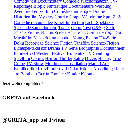
Comedy
test
Documentary
Comédie
Jugendmagazin
TV-
Reportage
Biopic
Fantastique
Documentaire
Werbung
Aventure
Fernsehfilm
Comédie dramatique
Drame
Historienfilm
Mystery
Court métrage
Mélodrame
Spot
가족
Comédie documentée
Kurzfilm
Fiction
Licht-Spektakel
Spectacle son et lumière
Trailer
Genre
Test
G&S
g
Serie
קומדיה
Young-Fiction-Serie
דרמה קומית
קומדיית פעולה
Test c
Musikfilm
Musikdokumentation
Young Fiction
TV-Serie
Doku
Reportage
Science Fiction
Tanzfilm
Science-Fiction
Lichtspektakel
sdf
Drama TV-Serie
Biographie
Docutainment
Filmfestival
Western
Festival
Romantik
TV-Sendung
Spielfilm
Genres
Horror-Thriller
Satire
Divers
History
True
Crime
TV-Show
Multimedia-Installation
Martial Arts
Familienfilm
Kurzfilmfestival
Dokufiction
-
Austellung
Halle
am Berghain Berlin
Familie / Kinder
Kdrama
Jetzt weiterempfehlen!
GRETA auf Facebook
@GRETA_app bei Twitter