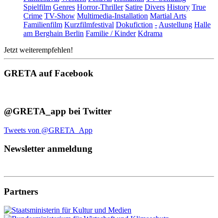
Spielfilm
Genres
Horror-Thriller
Satire
Divers
History
True
Crime
TV-Show
Multimedia-Installation
Martial Arts
Familienfilm
Kurzfilmfestival
Dokufiction
-
Austellung
Halle
am Berghain Berlin
Familie / Kinder
Kdrama
Jetzt weiterempfehlen!
GRETA auf Facebook
@GRETA_app bei Twitter
Tweets von @GRETA_App
Newsletter anmeldung
Partners