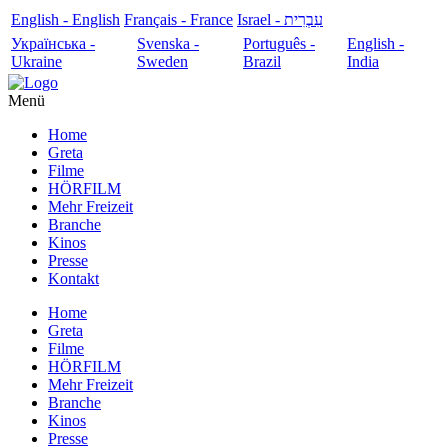
English - English
Français - France
עִבְרִית - Israel
Українська -
Svenska -
Português -
English -
Ukraine
Sweden
Brazil
India
Menü
Home
Greta
Filme
HÖRFILM
Mehr Freizeit
Branche
Kinos
Presse
Kontakt
Home
Greta
Filme
HÖRFILM
Mehr Freizeit
Branche
Kinos
Presse