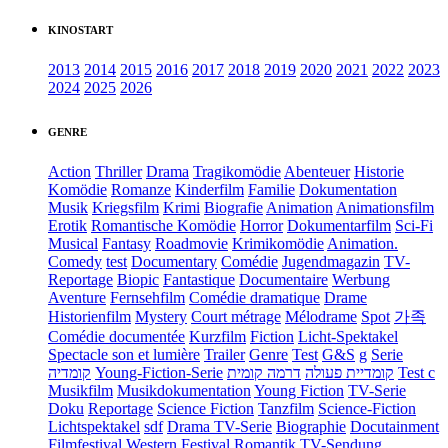
KINOSTART
2013
2014
2015
2016
2017
2018
2019
2020
2021
2022
2023
2024
2025
2026
GENRE
Action
Thriller
Drama
Tragikomödie
Abenteuer
Historie
Komödie
Romanze
Kinderfilm
Familie
Dokumentation
Musik
Kriegsfilm
Krimi
Biografie
Animation
Animationsfilm
Erotik
Romantische Komödie
Horror
Dokumentarfilm
Sci-Fi
Musical
Fantasy
Roadmovie
Krimikomödie
Animation.
Comedy
test
Documentary
Comédie
Jugendmagazin
TV-
Reportage
Biopic
Fantastique
Documentaire
Werbung
Aventure
Fernsehfilm
Comédie dramatique
Drame
Historienfilm
Mystery
Court métrage
Mélodrame
Spot
가족
Comédie documentée
Kurzfilm
Fiction
Licht-Spektakel
Spectacle son et lumière
Trailer
Genre
Test
G&S
g
Serie
קומדיה
Young-Fiction-Serie
דרמה קומית
קומדיית פעולה
Test c
Musikfilm
Musikdokumentation
Young Fiction
TV-Serie
Doku
Reportage
Science Fiction
Tanzfilm
Science-Fiction
Lichtspektakel
sdf
Drama TV-Serie
Biographie
Docutainment
Filmfestival
Western
Festival
Romantik
TV-Sendung