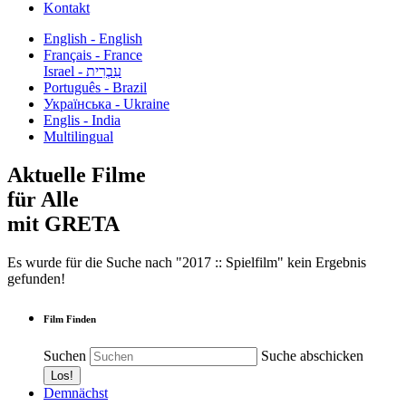
Kontakt
English - English
Français - France
עִבְרִית - Israel
Português - Brazil
Українська - Ukraine
Englis - India
Multilingual
Aktuelle Filme
für Alle
mit GRETA
Es wurde für die Suche nach "2017 :: Spielfilm" kein Ergebnis
gefunden!
Film Finden
Suchen
Suche abschicken
Demnächst