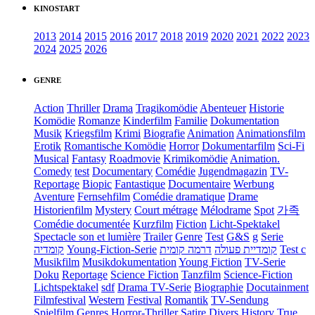
KINOSTART
2013
2014
2015
2016
2017
2018
2019
2020
2021
2022
2023
2024
2025
2026
GENRE
Action
Thriller
Drama
Tragikomödie
Abenteuer
Historie
Komödie
Romanze
Kinderfilm
Familie
Dokumentation
Musik
Kriegsfilm
Krimi
Biografie
Animation
Animationsfilm
Erotik
Romantische Komödie
Horror
Dokumentarfilm
Sci-Fi
Musical
Fantasy
Roadmovie
Krimikomödie
Animation.
Comedy
test
Documentary
Comédie
Jugendmagazin
TV-
Reportage
Biopic
Fantastique
Documentaire
Werbung
Aventure
Fernsehfilm
Comédie dramatique
Drame
Historienfilm
Mystery
Court métrage
Mélodrame
Spot
가족
Comédie documentée
Kurzfilm
Fiction
Licht-Spektakel
Spectacle son et lumière
Trailer
Genre
Test
G&S
g
Serie
קומדיה
Young-Fiction-Serie
דרמה קומית
קומדיית פעולה
Test c
Musikfilm
Musikdokumentation
Young Fiction
TV-Serie
Doku
Reportage
Science Fiction
Tanzfilm
Science-Fiction
Lichtspektakel
sdf
Drama TV-Serie
Biographie
Docutainment
Filmfestival
Western
Festival
Romantik
TV-Sendung
Spielfilm
Genres
Horror-Thriller
Satire
Divers
History
True