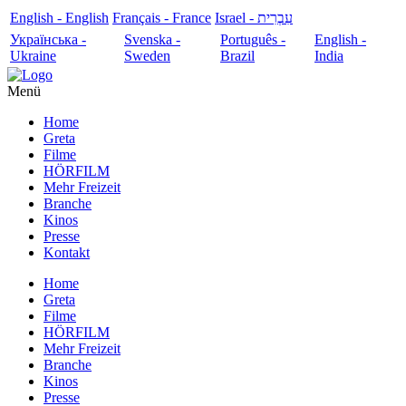
English - English
Français - France
עִבְרִית - Israel
Українська -
Svenska -
Português -
English -
Ukraine
Sweden
Brazil
India
Menü
Home
Greta
Filme
HÖRFILM
Mehr Freizeit
Branche
Kinos
Presse
Kontakt
Home
Greta
Filme
HÖRFILM
Mehr Freizeit
Branche
Kinos
Presse