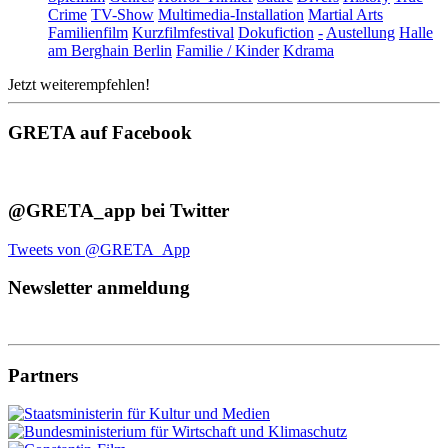
Crime
TV-Show
Multimedia-Installation
Martial Arts
Familienfilm
Kurzfilmfestival
Dokufiction
-
Austellung
Halle
am Berghain Berlin
Familie / Kinder
Kdrama
Jetzt weiterempfehlen!
GRETA auf Facebook
@GRETA_app bei Twitter
Tweets von @GRETA_App
Newsletter anmeldung
Partners