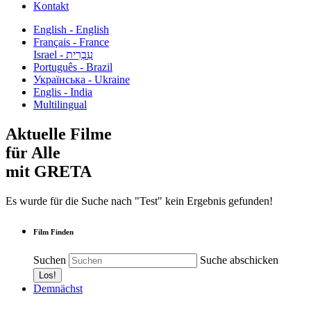
Kontakt
English - English
Français - France
עִבְרִית - Israel
Português - Brazil
Українська - Ukraine
Englis - India
Multilingual
Aktuelle Filme
für Alle
mit GRETA
Es wurde für die Suche nach "Test" kein Ergebnis gefunden!
Film Finden
Suchen
Suche abschicken
Demnächst