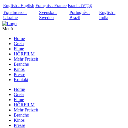
English - English
Français - France
עִבְרִית - Israel
Українська -
Svenska -
Português -
English -
Ukraine
Sweden
Brazil
India
Menü
Home
Greta
Filme
HÖRFILM
Mehr Freizeit
Branche
Kinos
Presse
Kontakt
Home
Greta
Filme
HÖRFILM
Mehr Freizeit
Branche
Kinos
Presse