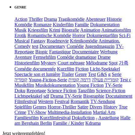
GENRE
Action
Thriller
Drama
Tragikomödie
Abenteuer
Historie
Komödie
Romanze
Kinderfilm
Familie
Dokumentation
Musik
Kriegsfilm
Krimi
Biografie
Animation
Animationsfilm
Erotik
Romantische Komödie
Horror
Dokumentarfilm
Sci-Fi
Musical
Fantasy
Roadmovie
Krimikomödie
Animation.
Comedy
test
Documentary
Comédie
Jugendmagazin
TV-
Reportage
Biopic
Fantastique
Documentaire
Werbung
Aventure
Fernsehfilm
Comédie dramatique
Drame
Historienfilm
Mystery
Court métrage
Mélodrame
Spot
가족
Comédie documentée
Kurzfilm
Fiction
Licht-Spektakel
Spectacle son et lumière
Trailer
Genre
Test
G&S
g
Serie
קומדיה
Young-Fiction-Serie
דרמה קומית
קומדיית פעולה
Test c
Musikfilm
Musikdokumentation
Young Fiction
TV-Serie
Doku
Reportage
Science Fiction
Tanzfilm
Science-Fiction
Lichtspektakel
sdf
Drama TV-Serie
Biographie
Docutainment
Filmfestival
Western
Festival
Romantik
TV-Sendung
Spielfilm
Genres
Horror-Thriller
Satire
Divers
History
True
Crime
TV-Show
Multimedia-Installation
Martial Arts
Familienfilm
Kurzfilmfestival
Dokufiction
-
Austellung
Halle
am Berghain Berlin
Familie / Kinder
Kdrama
Jetzt weiterempfehlen!