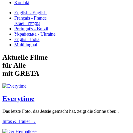
Kontakt
English - English
Français - France
עִבְרִית - Israel
Português - Brazil
Українська - Ukraine
Englis - India
Multilingual
Aktuelle Filme
für Alle
mit GRETA
Everytime
Das letzte Foto, das Jessie gemacht hat, zeigt die Sonne über...
Infos & Trailer →