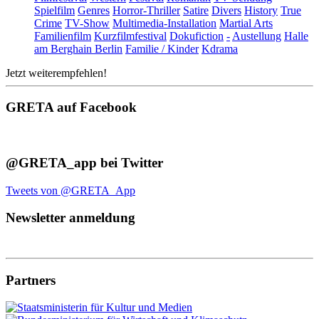
Spielfilm
Genres
Horror-Thriller
Satire
Divers
History
True
Crime
TV-Show
Multimedia-Installation
Martial Arts
Familienfilm
Kurzfilmfestival
Dokufiction
-
Austellung
Halle
am Berghain Berlin
Familie / Kinder
Kdrama
Jetzt weiterempfehlen!
GRETA auf Facebook
@GRETA_app bei Twitter
Tweets von @GRETA_App
Newsletter anmeldung
Partners