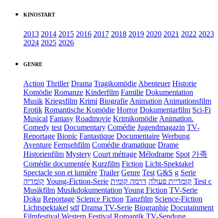
KINOSTART
2013
2014
2015
2016
2017
2018
2019
2020
2021
2022
2023
2024
2025
2026
GENRE
Action
Thriller
Drama
Tragikomödie
Abenteuer
Historie
Komödie
Romanze
Kinderfilm
Familie
Dokumentation
Musik
Kriegsfilm
Krimi
Biografie
Animation
Animationsfilm
Erotik
Romantische Komödie
Horror
Dokumentarfilm
Sci-Fi
Musical
Fantasy
Roadmovie
Krimikomödie
Animation.
Comedy
test
Documentary
Comédie
Jugendmagazin
TV-
Reportage
Biopic
Fantastique
Documentaire
Werbung
Aventure
Fernsehfilm
Comédie dramatique
Drame
Historienfilm
Mystery
Court métrage
Mélodrame
Spot
가족
Comédie documentée
Kurzfilm
Fiction
Licht-Spektakel
Spectacle son et lumière
Trailer
Genre
Test
G&S
g
Serie
קומדיה
Young-Fiction-Serie
דרמה קומית
קומדיית פעולה
Test c
Musikfilm
Musikdokumentation
Young Fiction
TV-Serie
Doku
Reportage
Science Fiction
Tanzfilm
Science-Fiction
Lichtspektakel
sdf
Drama TV-Serie
Biographie
Docutainment
Filmfestival
Western
Festival
Romantik
TV-Sendung