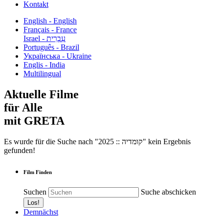
Kontakt
English - English
Français - France
עִבְרִית - Israel
Português - Brazil
Українська - Ukraine
Englis - India
Multilingual
Aktuelle Filme
für Alle
mit GRETA
Es wurde für die Suche nach "2025 :: קומדיה" kein Ergebnis
gefunden!
Film Finden
Suchen
Suche abschicken
Demnächst