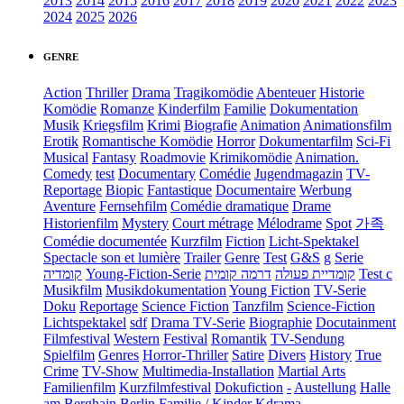
2013
2014
2015
2016
2017
2018
2019
2020
2021
2022
2023
2024
2025
2026
GENRE
Action
Thriller
Drama
Tragikomödie
Abenteuer
Historie
Komödie
Romanze
Kinderfilm
Familie
Dokumentation
Musik
Kriegsfilm
Krimi
Biografie
Animation
Animationsfilm
Erotik
Romantische Komödie
Horror
Dokumentarfilm
Sci-Fi
Musical
Fantasy
Roadmovie
Krimikomödie
Animation.
Comedy
test
Documentary
Comédie
Jugendmagazin
TV-
Reportage
Biopic
Fantastique
Documentaire
Werbung
Aventure
Fernsehfilm
Comédie dramatique
Drame
Historienfilm
Mystery
Court métrage
Mélodrame
Spot
가족
Comédie documentée
Kurzfilm
Fiction
Licht-Spektakel
Spectacle son et lumière
Trailer
Genre
Test
G&S
g
Serie
קומדיה
Young-Fiction-Serie
דרמה קומית
קומדיית פעולה
Test c
Musikfilm
Musikdokumentation
Young Fiction
TV-Serie
Doku
Reportage
Science Fiction
Tanzfilm
Science-Fiction
Lichtspektakel
sdf
Drama TV-Serie
Biographie
Docutainment
Filmfestival
Western
Festival
Romantik
TV-Sendung
Spielfilm
Genres
Horror-Thriller
Satire
Divers
History
True
Crime
TV-Show
Multimedia-Installation
Martial Arts
Familienfilm
Kurzfilmfestival
Dokufiction
-
Austellung
Halle
am Berghain Berlin
Familie / Kinder
Kdrama