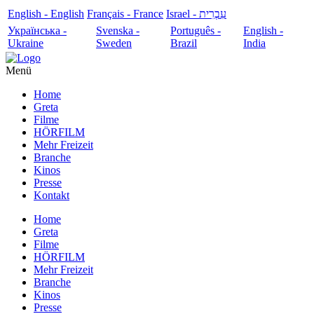
English - English
Français - France
עִבְרִית - Israel
Українська -
Svenska -
Português -
English -
Ukraine
Sweden
Brazil
India
Menü
Home
Greta
Filme
HÖRFILM
Mehr Freizeit
Branche
Kinos
Presse
Kontakt
Home
Greta
Filme
HÖRFILM
Mehr Freizeit
Branche
Kinos
Presse