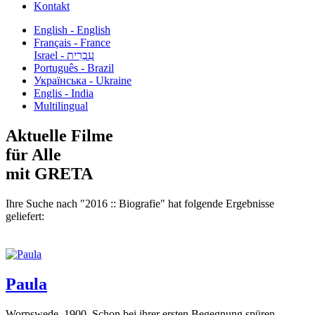
Kontakt
English - English
Français - France
עִבְרִית - Israel
Português - Brazil
Українська - Ukraine
Englis - India
Multilingual
Aktuelle Filme
für Alle
mit GRETA
Ihre Suche nach "2016 :: Biografie" hat folgende Ergebnisse
geliefert:
Paula
Worpswede, 1900. Schon bei ihrer ersten Begegnung spüren